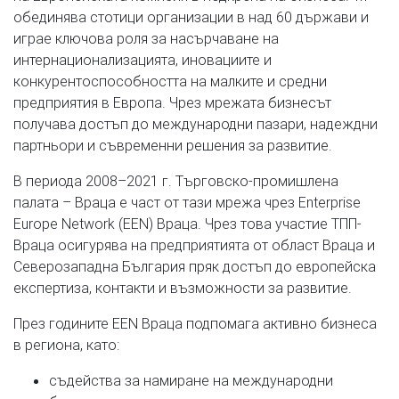
обединява стотици организации в над 60 държави и
играе ключова роля за насърчаване на
интернационализацията, иновациите и
конкурентоспособността на малките и средни
предприятия в Европа. Чрез мрежата бизнесът
получава достъп до международни пазари, надеждни
партньори и съвременни решения за развитие.
В периода 2008–2021 г. Търговско-промишлена
палата – Враца е част от тази мрежа чрез Enterprise
Europe Network (EEN) Враца. Чрез това участие ТПП-
Враца осигурява на предприятията от област Враца и
Северозападна България пряк достъп до европейска
експертиза, контакти и възможности за развитие.
През годините EEN Враца подпомага активно бизнеса
в региона, като:
съдейства за намиране на международни