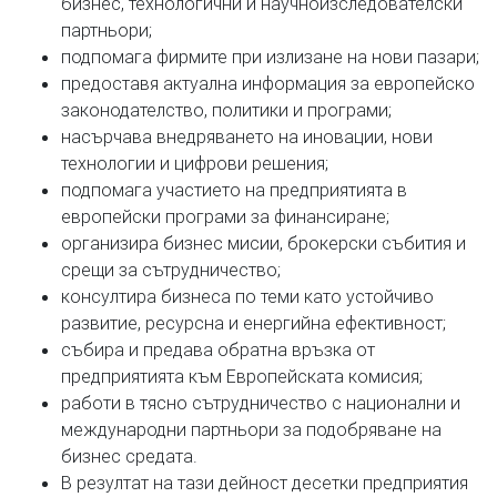
бизнес, технологични и научноизследователски
партньори;
подпомага фирмите при излизане на нови пазари;
предоставя актуална информация за европейско
законодателство, политики и програми;
насърчава внедряването на иновации, нови
технологии и цифрови решения;
подпомага участието на предприятията в
европейски програми за финансиране;
организира бизнес мисии, брокерски събития и
срещи за сътрудничество;
консултира бизнеса по теми като устойчиво
развитие, ресурсна и енергийна ефективност;
събира и предава обратна връзка от
предприятията към Европейската комисия;
работи в тясно сътрудничество с национални и
международни партньори за подобряване на
бизнес средата.
В резултат на тази дейност десетки предприятия