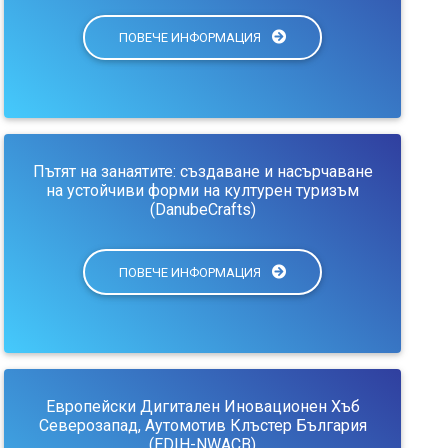
ПОВЕЧЕ ИНФОРМАЦИЯ
Пътят на занаятите: създаване и насърчаване
на устойчиви форми на културен туризъм
(DanubeCrafts)
ПОВЕЧЕ ИНФОРМАЦИЯ
Европейски Дигитален Иновационен Хъб
Северозапад, Аутомотив Клъстер България
(EDIH-NWACB)