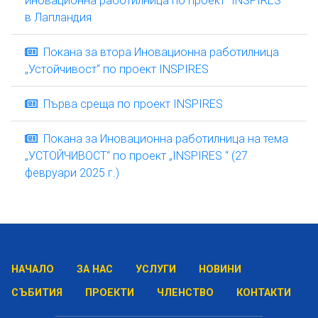
в Лапландия
Покана за втора Иновационна работилница
„Устойчивост“ по проект INSPIRES
Първа среща по проект INSPIRES
Покана за Иновационна работилница на тема
„УСТОЙЧИВОСТ“ по проект „INSPIRES “ (27
февруари 2025 г.)
НАЧАЛО
ЗА НАС
УСЛУГИ
НОВИНИ
СЪБИТИЯ
ПРОЕКТИ
ЧЛЕНСТВО
КОНТАКТИ