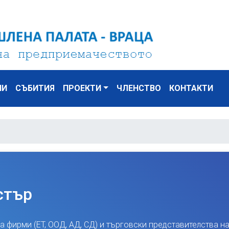
НИ
СЪБИТИЯ
ПРОЕКТИ
ЧЛЕНСТВО
КОНТАКТИ
стър
а фирми (ЕТ, ООД, АД, СД) и търговски представителства н