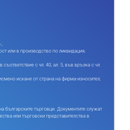
.;
ст или в производство по ликвидация;
ъответствие с чл. 40, ал. 5, във връзка с чл.
исмено искане от страна на фирма-износител,
 на българските търговци. Документите служат
жества или търговски представителства в