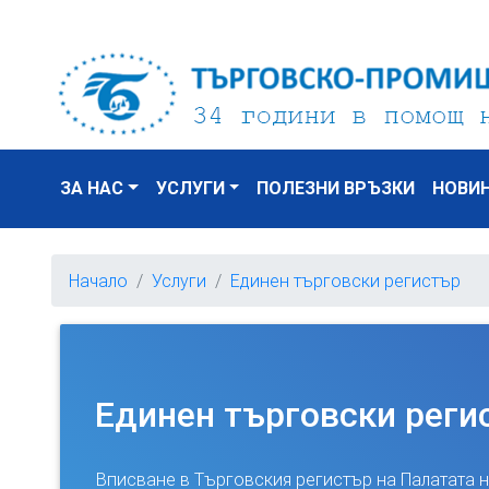
ЗА НАС
УСЛУГИ
ПОЛЕЗНИ ВРЪЗКИ
НОВИ
Начало
Услуги
Единен търговски регистър
Единен търговски реги
Вписване в Търговския регистър на Палатата н