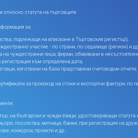
и относно статута на търговците
нформация за:
лства, подлежащи на вписване в Търговския регистър);
дестранно участие - по страни, по седалище (регион) и др
 на чуждестранни лица; фирми, обявявани в несъстоятелно
 регистрация към определена дата;
вци, изготвени на база представени счетоводни отчети, в с
тификати за произход на стоки и експортни фактури, по п
менти:
тър, на български и чужди езици, удостоверяващи статута
ьори, посолства, митници, банки, при регистрация на дру
ве, конкурси, проекти и др.;