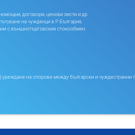
номощни, договори, ценови листи и др.
пътуване на чужденци в Р България;
ани с външнотърговския стокообмен.
 уреждане на спорове между български и чуждестранни т