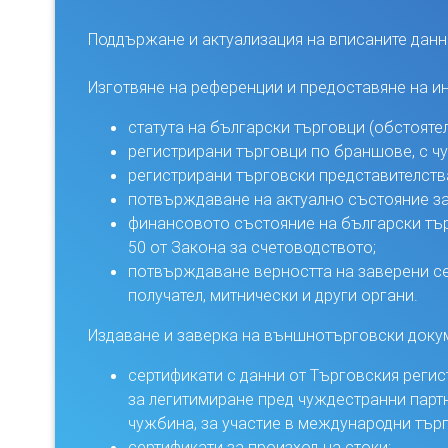
Поддържане и актуализация на вписаните данн
Изготвяне на референции и предоставяне на и
статута на български търговци (обстояте
регистрирани търговци по браншове, с чуж
регистрирани търговски представителства
потвърждаване на актуално състояние за
финансовото състояние на български търго
50 от Закона за счетоводството;
потвърждаване верността на заверени сер
получател, митнически и други органи.
Издаване и заверка на външнотърговски доку
сертификати с данни от Търговския регис
за легитимиране пред чуждестранни партн
чужбина, за участие в международни търго
сертификати за произход на стоки;