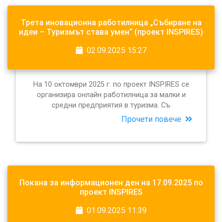
Трета иновационна работилница „Събиране на
идеи – Туризмът става умен“ (проект INSPIRES)
02.09.2025 15:27
На 10 октомври 2025 г. по проект INSPIRES се
организира онлайн работилница за малки и
средни предприятия в туризма. Съ
Прочети повече
Покана за информационен ден на 17.09.2025 по
проект INSPIRES
01.09.2025 11:39