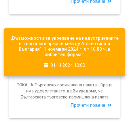
Прочети повече
„Възможности за укрепване на индустриалните
и търговски връзки между Аржентина и
България", 1 ноември 2024 г. от 10.00 ч. в
хибритен формат
01.11.2024 10:00
ПОКАНА Търговско-промишлена палата - Враца
има удоволствието да Ви уведоми, че
Българската търговско-промишлена палата
Прочети повече