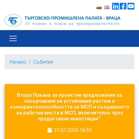
Начало
Събития
Втора Покана за проектни предложения за
насърчаване на устойчивия растеж и
конкурентоспособността на МСП и създаването
на работни места в МСП, включително чрез
продуктивни инвестиции“.
21.01.2026 16:53