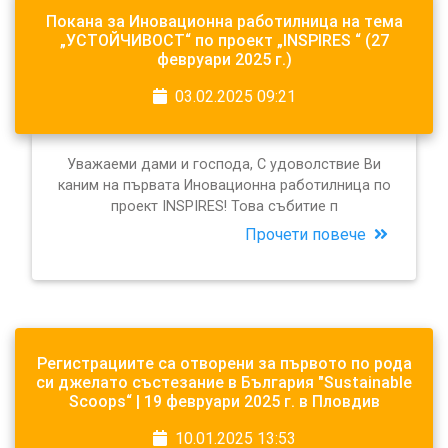
Покана за Иновационна работилница на тема
„УСТОЙЧИВОСТ“ по проект „INSPIRES “ (27
февруари 2025 г.)
03.02.2025 09:21
Уважаеми дами и господа, С удоволствие Ви
каним на първата Иновационна работилница по
проект INSPIRES! Това събитие п
Прочети повече
Регистрациите са отворени за първото по рода
си джелато състезание в България "Sustainable
Scoops“ | 19 февруари 2025 г. в Пловдив
10.01.2025 13:53