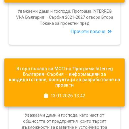
Уважаеми дами и господа, Програма INTERREG
VI-A България – Сърбия 2021-2027 отвори Втора
Покана за проектни пред
Прочети повече
Втора покана за МСП по Програма Interreg
България–Сърбия – информацияи за
кандидатстване, консултаци за разработване на
проекти
13.01.2026 13:42
Уважаеми дами и господа, като част от
общността от предприятия, които търсят
възможности за развитие и устойчиво тра