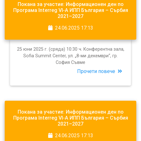
Покана за участие: Информационен ден по
Програма Interreg VI-A ИПП България – Сърбия
2021–2027
24.06.2025 17:13
25 юни 2025 г. (сряда) 10:30 ч. Конферентна зала,
Sofia Summit Center, ул. „8-ми декември“, гр.
София Съвме
Прочети повече
Покана за участие: Информационен ден по
Програма Interreg VI-A ИПП България – Сърбия
2021–2027
24.06.2025 17:13