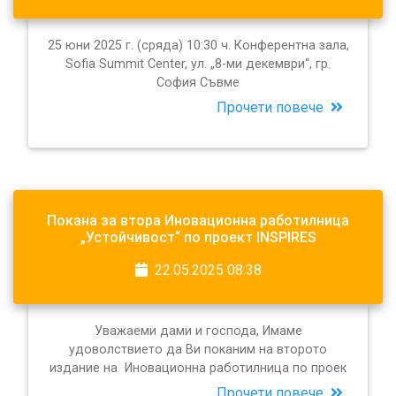
25 юни 2025 г. (сряда) 10:30 ч. Конферентна зала,
Sofia Summit Center, ул. „8-ми декември“, гр.
София Съвме
Прочети повече
Покана за втора Иновационна работилница
„Устойчивост“ по проект INSPIRES
22.05.2025 08:38
Уважаеми дами и господа, Имаме
удоволствието да Ви поканим на второто
издание на Иновационна работилница по проек
Прочети повече