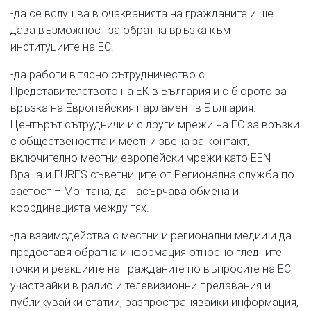
-да се вслушва в очакванията на гражданите и ще
дава възможност за обратна връзка към
институциите на ЕС.
-да работи в тясно сътрудничество с
Представителството на ЕК в България и с бюрото за
връзка на Европейския парламент в България.
Центърът сътрудничи и с други мрежи на ЕС за връзки
с обществеността и местни звена за контакт,
включително местни европейски мрежи като EEN
Враца и ЕURES съветниците от Регионална служба по
заетост – Монтана, да насърчава обмена и
координацията между тях.
-да взаимодейства с местни и регионални медии и да
предоставя обратна информация относно гледните
точки и реакциите на гражданите по въпросите на ЕС,
участвайки в радио и телевизионни предавания и
публикувайки статии, разпространявайки информация,