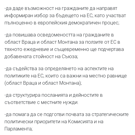
-да даде възможност на гражданите да направят
информиран избор за бъдещето на ЕС, като участват
пълноценно в европейския демократичен процес;
-да повишава осведомеността на гражданите в
област Враца и област Монтана за ползите от ЕС в
тяхното ежедневие и същевременно ще подчертава
добавената стойност на Съюза;
-да съдейства за определянето на аспектите на
политиките на ЕС, които са важни на местно равнище
(област Враца и област Монтана);
-да структурира посланията и дейностите в
съответствие с местните нужди.
-да помага да се подготви почвата за стратегическите
политически приоритети на Комисията и на
Парламента;