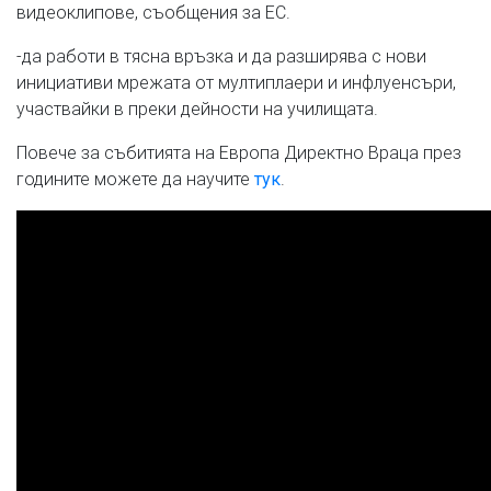
видеоклипове, съобщения за ЕС.
-да работи в тясна връзка и да разширява с нови
инициативи мрежата от мултиплаери и инфлуенсъри,
участвайки в преки дейности на училищата.
Повече за събитията на Европа Директно Враца през
годините можете да научите
.
тук