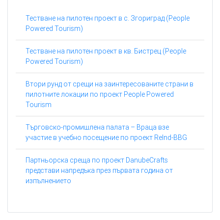
Тестване на пилотен проект в с. Згориград (People
Powered Tourism)
Тестване на пилотен проект в кв. Бистрец (People
Powered Tourism)
Втори рунд от срещи на заинтересованите страни в
пилотните локации по проект People Powered
Tourism
Търговско-промишлена палата – Враца взе
участие в учебно посещение по проект ReInd-BBG
Партньорска среща по проект DanubeCrafts
представи напредъка през първата година от
изпълнението