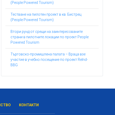
(People Powered Tourism)
Тестване на пилотен проект в кв. Бистрец
(People Powered Tourism)
Втори рунд от срещи на заинтересованите
страни в пилотните локации по проект People
Powered Tourism
Търговско-промишлена палата – Враца взе
участие в учебно посещение по проект ReInd-
BBG
НСТВО
КОНТАКТИ