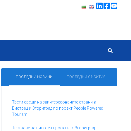
ПОСЛЕДНИ НОВИНИ
ПОСЛЕДНИ СЪБИТИЯ
Трети срещи на заинтересованите страни в
Бистрец и Згориград по проект People Powered
Tourism
Тестване на пилотен проект в с. Згориград