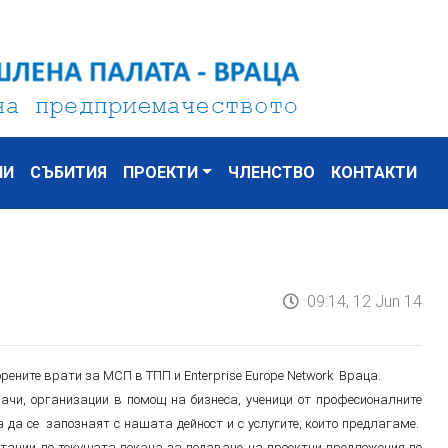
НИ
СЪБИТИЯ
ПРОЕКТИ
ЧЛЕНСТВО
КОНТАКТИ
09:14, 12 Jun 14
творените врати за МСП в ТПП и Еnterprise Еurope Network Враца.
чи, организации в помощ на бизнеса, ученици от професионалните
 да се запознаят с нашата дейност и с услугите, които предлагаме.
тации по текущата покана за подаване на проектни предложения по