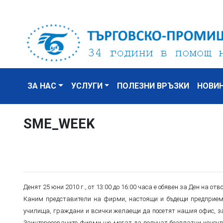
ЗА НАС
УСЛУГИ
ПОЛЕЗНИ ВРЪЗКИ
НОВИ
SME_WEEK
Денят 25 юни 2010 г., от 13:00 до 16:00 часа е обявен за Ден на о
Каним представители на фирми, настоящи и бъдещи предприема
училища, граждани и всички желаещи да посетят нашия офис, за
Заинтересованите фирми ще могат да получат безплатни консул