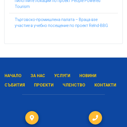
пилотните локации по проект People Powered
Tourism
Търговско-промишлена палата – Враца взе
участие в учебно посещение по проект ReInd-BBG
НАЧАЛО
ЗА НАС
УСЛУГИ
НОВИНИ
СЪБИТИЯ
ПРОЕКТИ
ЧЛЕНСТВО
КОНТАКТИ