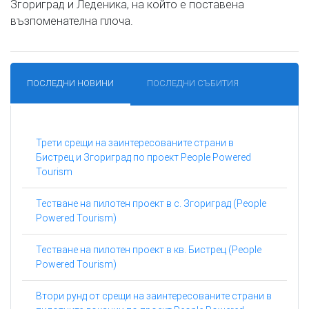
Згориград и Леденика, на който е поставена
възпоменателна плоча.
ПОСЛЕДНИ НОВИНИ
ПОСЛЕДНИ СЪБИТИЯ
Трети срещи на заинтересованите страни в
Бистрец и Згориград по проект People Powered
Tourism
Тестване на пилотен проект в с. Згориград (People
Powered Tourism)
Тестване на пилотен проект в кв. Бистрец (People
Powered Tourism)
Втори рунд от срещи на заинтересованите страни в