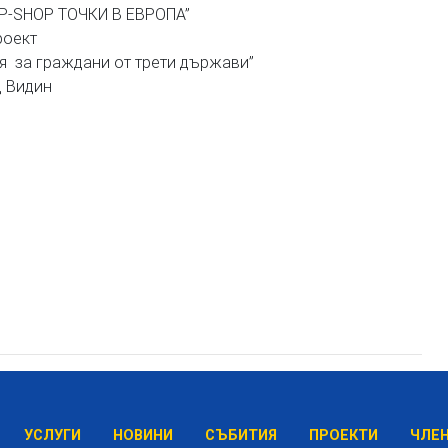
P-SHOP ТОЧКИ В ЕВРОПА”
роект
ия за граждани от трети държави”
д Видин
УСЛУГИ
НОВИНИ
СЪБИТИЯ
ПРОЕКТИ
ЧЛЕ