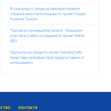
Втори рунд от срещи на заинтересованите
страни в пилотните локации по проект People
Powered Tourism
Търговско-промишлена палата – Враца взе
участие в учебно посещение по проект ReInd-
BBG
Партньорска среща по проект DanubeCrafts
представи напредъка през първата година от
изпълнението
НСТВО
КОНТАКТИ