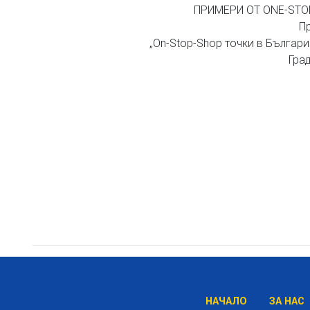
ПРИМЕРИ ОТ ONE-STO
П
„On-Stop-Shop точки в Българ
Гра
НАЧАЛО
ЗА НАС