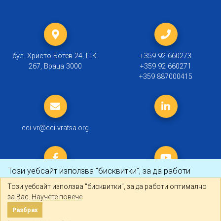
бул. Христо Ботев 24, П.К.
+359 92 660273
267, Враца 3000
+359 92 660271
+359 887000415
cci-vr@cci-vratsa.org
Този уебсайт използва "бисквитки", за да работи
оптимално за Вас.
Научете повече
Този уебсайт използва "бисквитки", за да работи оптимално
за Вас.
Научете повече
© 2019 ТПП Враца |
Политика за личните данни
Разбрах
Разбрах
Created by
DREAMmedia Creative Studio