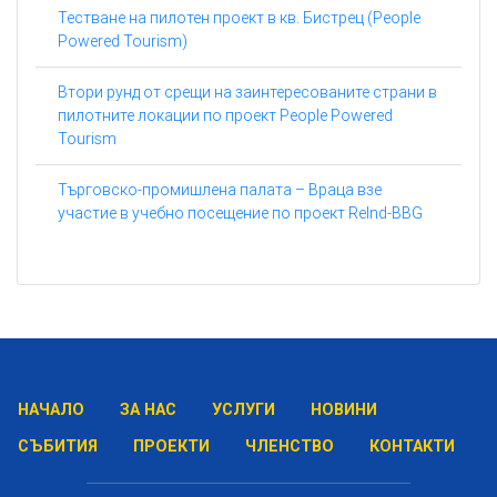
Тестване на пилотен проект в кв. Бистрец (People
Powered Tourism)
Втори рунд от срещи на заинтересованите страни в
пилотните локации по проект People Powered
Tourism
Търговско-промишлена палата – Враца взе
участие в учебно посещение по проект ReInd-BBG
НАЧАЛО
ЗА НАС
УСЛУГИ
НОВИНИ
СЪБИТИЯ
ПРОЕКТИ
ЧЛЕНСТВО
КОНТАКТИ