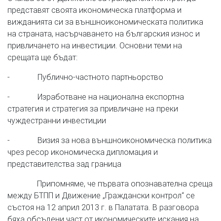
представят своята икономическа платформа и
вижданията си за външноикономическата политика
на страната, насърчаването на българския износ и
привличането на инвестиции. Основни теми на
срещата ще бъдат:
- Публично-частното партньорство
- Изработване на национална експортна
стратегия и стратегия за привличане на преки
чуждестранни инвестиции
- Визия за нова външноикономическа политика
чрез ресор икономическа дипломация и
представителства зад граница
Припомняме, че първата опознавателна среща
между БТПП и Движение „Граждански контрол“ се
състоя на 12 април 2013 г. в Палатата. В разговора
бяха обсъдени част от икономическите искания на