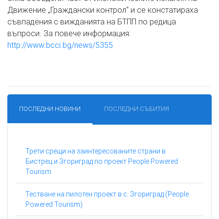
Движение „Граждански контрол“ и се констатираха
съвпадения с вижданията на БТПП по редица
въпроси. За повече информация:
http://www.bcci.bg/news/5355
ПОСЛЕДНИ НОВИНИ
ПОСЛЕДНИ СЪБИТИЯ
Трети срещи на заинтересованите страни в
Бистрец и Згориград по проект People Powered
Tourism
Тестване на пилотен проект в с. Згориград (People
Powered Tourism)