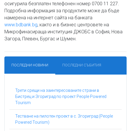
осигурила безплатен телефонен номер 0700 11 227.
Подробна информация за продуктите може да бъде
намерена на интернет сайта на банката
www.bdbank.bg
, както и в бизнес центровете на
Микрофинасираща институция ДЖОБС в София, Нова
Загора, Плевен, Бургас и Шумен.
ПОСЛЕДНИ НОВИНИ
ПОСЛЕДНИ СЪБИТИЯ
Трети срещи на заинтересованите страни в
Бистрец и Згориград по проект People Powered
Tourism
Тестване на пилотен проект в с. Згориград (People
Powered Tourism)