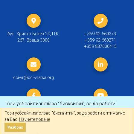
бул. Христо Ботев 24, П.К.
+359 92 660273
267, Враца 3000
+359 92 660271
+359 887000415
cci-vr@cci-vratsa.org
Този уебсайт използва "бисквитки", за да работи
оптимално за Вас.
Научете повече
Този уебсайт използва "бисквитки", за да работи оптимално
за Вас.
Научете повече
© 2019 ТПП Враца |
Политика за личните данни
Разбрах
Разбрах
Created by
DREAMmedia Creative Studio