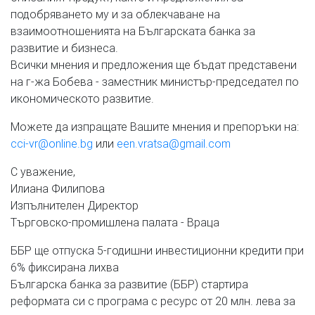
подобряването му и за облекчаване на
взаимоотношенията на Българската банка за
развитие и бизнеса.
Всички мнения и предложения ще бъдат представени
на г-жа Бобева - заместник министър-председател по
икономическото развитие.
Можете да изпращате Вашите мнения и препоръки на:
cci-vr@online.bg
или
een.vratsa@gmail.com
С уважение,
Илиана Филипова
Изпълнителен Директор
Търговско-промишлена палата - Враца
ББР ще отпуска 5-годишни инвестиционни кредити при
6% фиксирана лихва
Българска банка за развитие (ББР) стартира
реформата си с програма с ресурс от 20 млн. лева за