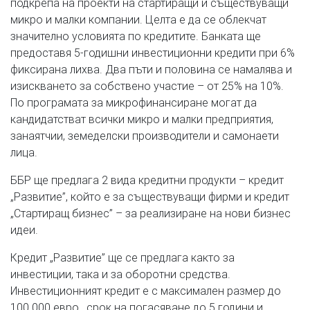
подкрепа на проекти на стартиращи и съществуващи
микро и малки компании. Целта е да се облекчат
значително условията по кредитите. Банката ще
предоставя 5-годишни инвестиционни кредити при 6%
фиксирана лихва. Два пъти и половина се намалява и
изискването за собствено участие – от 25% на 10%.
По програмата за микрофинансиране могат да
кандидатстват всички микро и малки предприятия,
занаятчии, земеделски производители и самонаети
лица.
ББР ще предлага 2 вида кредитни продукти – кредит
„Развитие”, който е за съществуващи фирми и кредит
„Стартиращ бизнес” – за реализиране на нови бизнес
идеи.
Кредит „Развитие” ще се предлага както за
инвестиции, така и за оборотни средства.
Инвестиционният кредит е с максимален размер до
100 000 евро, срок на погасяване до 5 години и