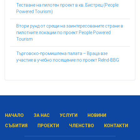
Тестване на пилотен проект в кв. Бистрец (People
Powered Tourism)
Втори рунд от срещи на заинтересованите страни в
пилотните локации по проект People Powered
Tourism
Търговско-промишлена палата – Враца взе
участие в учебно посещение по проект ReInd-BBG
НАЧАЛО
ЗА НАС
УСЛУГИ
НОВИНИ
СЪБИТИЯ
ПРОЕКТИ
ЧЛЕНСТВО
КОНТАКТИ