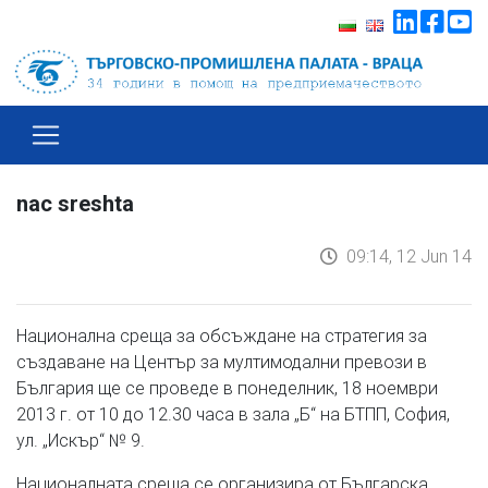
nac sreshta
09:14, 12 Jun 14
Национална среща за обсъждане на стратегия за
създаване на Център за мултимодални превози в
България ще се проведе в понеделник, 18 ноември
2013 г. от 10 до 12.30 часа в зала „Б“ на БТПП, София,
ул. „Искър“ № 9.
Националната среща се организира от Българска