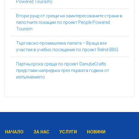
Powered Tourism)
Втори рунд от срещи на заинтересованите страни в
пилотните локации по проект People Powered
Tourism
Търговско-промишлена палата – Враца взе
участие в учебно посещение по проект ReInd-BBG
Партньорска среща по проект DanubeCrafts
представи напредъка през първата година от
изпълнението
НАЧАЛО
ЗА НАС
УСЛУГИ
НОВИНИ