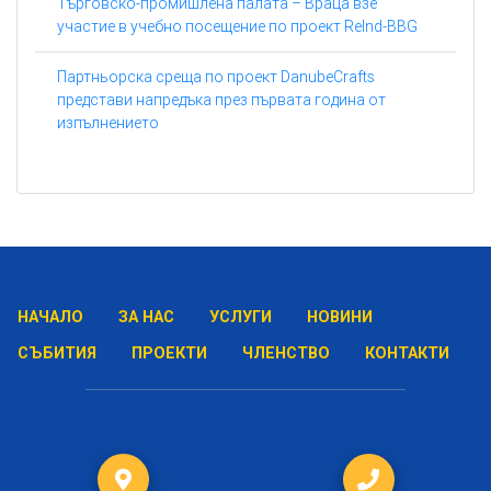
Търговско-промишлена палата – Враца взе
участие в учебно посещение по проект ReInd-BBG
Партньорска среща по проект DanubeCrafts
представи напредъка през първата година от
изпълнението
НАЧАЛО
ЗА НАС
УСЛУГИ
НОВИНИ
СЪБИТИЯ
ПРОЕКТИ
ЧЛЕНСТВО
КОНТАКТИ