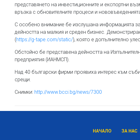
представянето на инвестиционните и експортни въ
връзка с обновителните процеси и нововъведенията
С особено внимание бе изслушана информацията за
дейността на малкия и среден бизнес. Демонстрира
(
https://g-tape.com/static/
), която е допълнително ул
Обстойно бе представена дейността на Изпълнителн
предприятия (ИАНМСП).
Над 40 български фирми проявиха интерес към събит
срещи.
Снимки:
http://www.bcci.bg/news/7300
НАЧАЛО
ЗА НАС