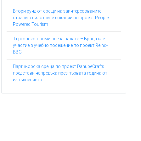
Втори рунд от срещи на заинтересованите
страни в пилотните локации по проект People
Powered Tourism
Търговско-промишлена палата – Враца взе
участие в учебно посещение по проект ReInd-
BBG
Партньорска среща по проект DanubeCrafts
представи напредъка през първата година от
изпълнението