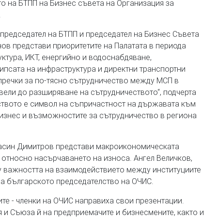
то на БТПП на Бизнес съвета на Организация за
.
председател на БТПП и председател на Бизнес Съвета
ов представи приоритетите на Палатата в периода
уктура, ИКТ, енергийно и водоснабдяване,
ипсата на инфраструктура и директни транспортни
 пречки за по-тясно сътрудничество между МСП в
ели до разширяване на сътрудничеството“, подчерта
ството е символ на съпричастност на държавата към
изнес и възможностите за сътрудничество в региона
расин Димитрoв представи макроикономическата
Е относно насърчаването на износа. Ангел Величков,
у важността на взаимодействието между институциите
на българското председателство на ОЧИС.
те - членки на ОЧИС направиха свои презентации.
 и Съюза й на предприемачите и бизнесмените, както и