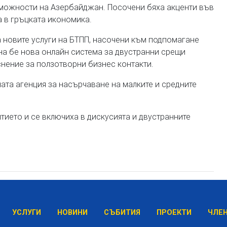
зможности на Азербайджан. Посочени бяха акценти във
 в гръцката икономика.
 новите услуги на БТПП, насочени към подпомагане
на бе нова онлайн система за двустранни срещи
еснение за ползотворни бизнес контакти.
ата агенция за насърчаване на малките и средните
ието и се включиха в дискусията и двустранните
УСЛУГИ
НОВИНИ
СЪБИТИЯ
ПРОЕКТИ
ЧЛЕ