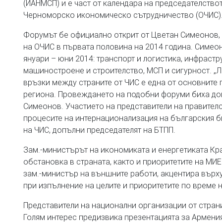
(ИАНМСП) и e част от календара на председателство
Черноморско икономическо сътрудничество (ОЧИС)
Форумът бе официално открит от Цветан Симеонов, 
на ОЧИС в първата половина на 2014 година. Симеон
януари – юни 2014: транспорт и логистика, инфрастр
машиностроене и строителство, МСП и сигурност. „Л
връзки между страните от ЧИС е една от основните
региона. Провеждането на подобни форуми биха дов
Симеонов. Участието на представители на правител
процесите на интернационализация на българския б
на ЧИС, допълни председателят на БТПП.
Зам.-министърът на икономиката и енергетиката К
обстановка в страната, както и приоритетите на МИ
зам.-министър на външните работи, акцентира върх
при изпълнение на целите и приоритетите по време 
Представители на национални организации от страни
Голям интерес предизвика презентацията за Армения