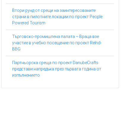
Втори рунд от срещи на заинтересованите
страни в пилотните локации по проект People
Powered Tourism
Търговско-промишлена палата – Враца взе
участие в учебно посещение по проект ReInd-
BBG
Партньорска среща по проект DanubeCrafts
представи напредъка през първата година от
изпълнението