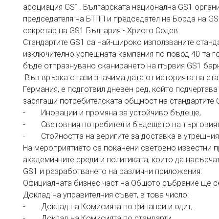
асоциация GS1. Българската национална GS1 органи
председателя на БТПП и председател на Борда на G
секретар на GS1 България - Христо Содев.
Стандартите GS1 са най-широко използваните стандар
изключително успешната кампания по повод 40-та 
бъде отпразнувано сканирането на първия GS1 барко
Във връзка с тази значима дата от историята на ст
Германия, е подготвил дневен ред, който подчертав
засягащи потребителската общност на стандартите G
- Иновации и промяна за устойчиво бъдеще,
- Световния потребител и бъдещето на търговият
- Стойността на веригите за доставка в утрешния
На мероприятието са поканени световно известни пр
академичните среди и политиката, които да насърча
GS1 и разработването на различни приложения.
Официалната бизнес част на Общото събрание ще се 
Доклад на управителния съвет, в това число:
- Доклад на Комисията по финанси и одит,
- Доклад на Комисията по стандарти,