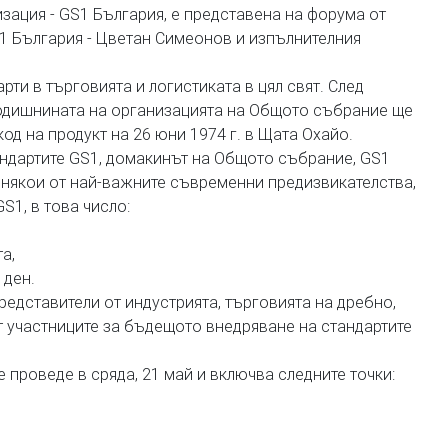
зация - GS1 България, е представена на форума от
S1 България - Цветан Симеонов и изпълнителния
ти в търговията и логистиката в цял свят. След
годишнината на организацията на Общото събрание ще
д на продукт на 26 юни 1974 г. в Щата Охайо.
андартите GS1, домакинът на Общото събрание, GS1
а някои от най-важните съвременни предизвикателства,
S1, в това число:
а,
 ден.
едставители от индустрията, търговията на дребно,
т участниците за бъдещото внедряване на стандартите
проведе в сряда, 21 май и включва следните точки: