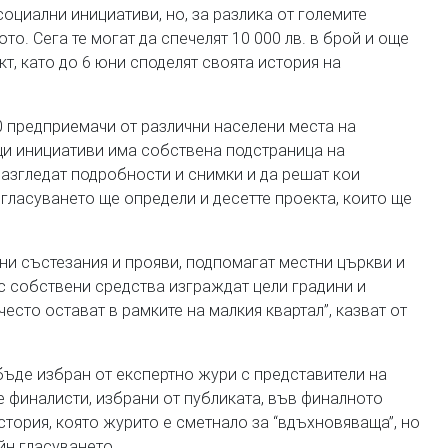
циални инициативи, но, за разлика от големите
о. Сега те могат да спечелят 10 000 лв. в брой и още
кт, като до 6 юни споделят своята история на
0 предприемачи от различни населени места на
щи инициативи има собствена подстраница на
разгледат подробности и снимки и да решат кои
 гласуването ще определи и десетте проекта, които ще
ни състезания и прояви, подпомагат местни църкви и
 собствени средства изграждат цели градини и
есто остават в рамките на малкия квартал”, казват от
бъде избран от експертно жури с представители на
е финалисти, избрани от публиката, във финалното
тория, която журито е сметнало за “вдъхновяваща”, но
йн гласуването.