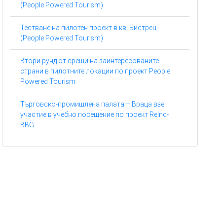
(People Powered Tourism)
Тестване на пилотен проект в кв. Бистрец
(People Powered Tourism)
Втори рунд от срещи на заинтересованите
страни в пилотните локации по проект People
Powered Tourism
Търговско-промишлена палата – Враца взе
участие в учебно посещение по проект ReInd-
BBG