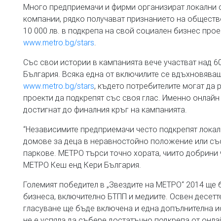
Много предприемачи и фирми организират локални со
компании, рядко получават признанието на обществот
10 000 лв. в подкрепа на свой социален бизнес прое
www.metro.bg/stars
.
Със свои истории в кампанията вече участват над 6
България. Всяка една от включилите се вдъхновява
www.metro.bg/stars
, където потребителите могат да 
проекти да подкрепят със своя глас. Именно онлайн
достигнат до финалния кръг на кампанията.
“Независимите предприемачи често подкрепят локал
домове за деца в неравностойно положение или със
паркове. МЕТРО търси точно хората, чиито добрини ч
МЕТРО Кеш енд Кери България.
Големият победител в „Звездите на МЕТРО“ 2014 ще 
бизнеса, включително БТПП и медиите. Освен десетт
гласуване ще бъде включена и една допълнителна ис
не е успяла да събере достатъчно подкрепа от онла