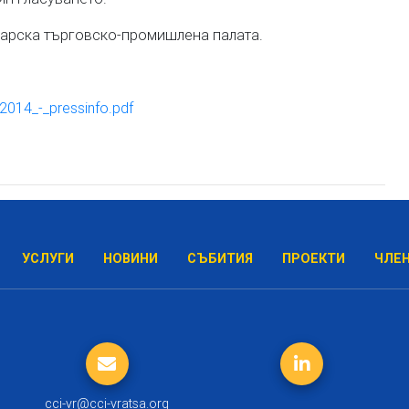
гарска търговско-промишлена палата.
2014_-_pressinfo.pdf
УСЛУГИ
НОВИНИ
СЪБИТИЯ
ПРОЕКТИ
ЧЛЕ
cci-vr@cci-vratsa.org