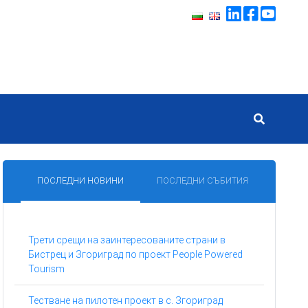
ПОСЛЕДНИ НОВИНИ
ПОСЛЕДНИ СЪБИТИЯ
Трети срещи на заинтересованите страни в
Бистрец и Згориград по проект People Powered
Tourism
Тестване на пилотен проект в с. Згориград