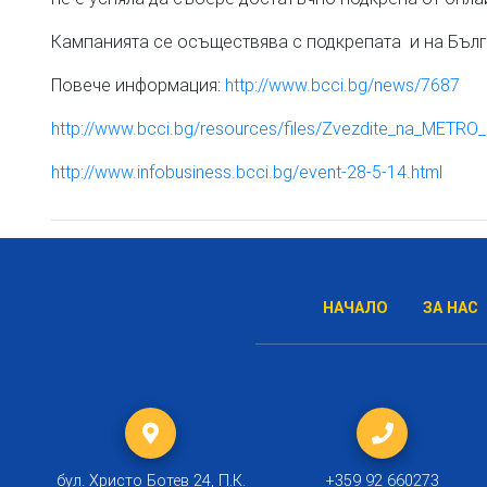
Кампанията се осъществява с подкрепата и на Бъл
Повече информация:
http://www.bcci.bg/news/7687
http://www.bcci.bg/resources/files/Zvezdite_na_METRO_
http://www.infobusiness.bcci.bg/event-28-5-14.html
НАЧАЛО
ЗА НАС
бул. Христо Ботев 24, П.К.
+359 92 660273