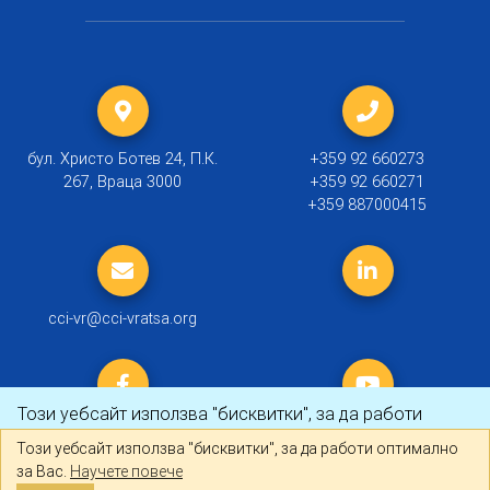
бул. Христо Ботев 24, П.К.
+359 92 660273
267, Враца 3000
+359 92 660271
+359 887000415
cci-vr@cci-vratsa.org
Този уебсайт използва "бисквитки", за да работи
оптимално за Вас.
Научете повече
Този уебсайт използва "бисквитки", за да работи оптимално
за Вас.
Научете повече
© 2019 ТПП Враца |
Политика за личните данни