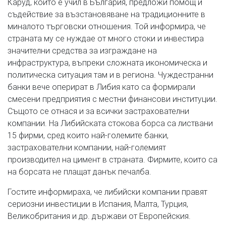
Каруд, който е учил в България, предложи помощ и
съдействие за възстановяване на традиционните в
миналото търговски отношения. Той информира, че
страната му се нуждае от много стоки и инвестира
значителни средства за изграждане на
инфраструктура, въпреки сложната икономическа и
политическа ситуация там и в региона. Чуждестранни
банки вече оперират в Либия като са формирали
смесени предприятия с местни финансови институции.
Същото се отнася и за всички застрахователни
компании. На Либийската стокова борса са листвани
15 фирми, сред които най-големите банки,
застрахователни компании, най-големият
производител на цимент в страната. Фирмите, които са
на борсата не плащат данък печалба.
Гостите информираха, че либийски компании правят
сериозни инвестиции в Испания, Малта, Турция,
Великобритания и др. държави от Европейския.