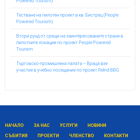
Powered Tourism)
Тестване на пилотен проект в кв. Бистрец (People
Powered Tourism)
Втори рунд от срещи на заинтересованите страни в
пилотните локации по проект People Powered
Tourism
Търговско-промишлена палата – Враца взе
участие в учебно посещение по проект ReInd-BBG
НАЧАЛО
ЗА НАС
УСЛУГИ
НОВИНИ
СЪБИТИЯ
ПРОЕКТИ
ЧЛЕНСТВО
КОНТАКТИ