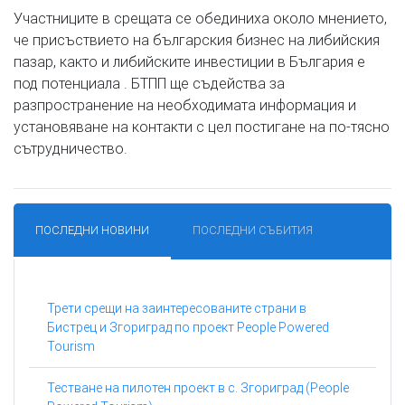
Участниците в срещата се обединиха около мнението,
че присъствието на българския бизнес на либийския
пазар, както и либийските инвестиции в България е
под потенциала . БТПП ще съдейства за
разпространение на необходимата информация и
установяване на контакти с цел постигане на по-тясно
сътрудничество.
ПОСЛЕДНИ НОВИНИ
ПОСЛЕДНИ СЪБИТИЯ
Трети срещи на заинтересованите страни в
Бистрец и Згориград по проект People Powered
Tourism
Тестване на пилотен проект в с. Згориград (People