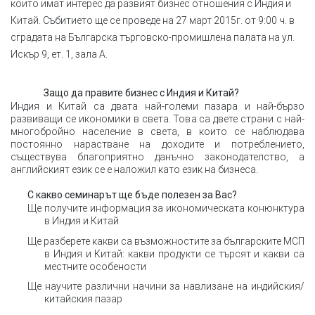
които имат интерес да развият бизнес отношения с Индия и
Китай. Събитието ще се проведе на 27 март 2015
г. от
9
:
00
ч. в
сградата на Българска търговско-промишлена палата на ул.
Искър 9, ет. 1, зала А.
Защо да правите бизнес с Индия и Китай?
Индия и Китай са двата най-големи пазара и най-бързо
развиващи се икономики в света. Това са двете страни с най-
многобройно население в света, в които се наблюдава
постоянно нарастване на доходите и потреблението,
съществува благоприятно данъчно законодателство, а
английският език се е наложил като език на бизнеса.
С какво семинарът ще бъде полезен за Вас?
Ще получите информация за икономическата конюнктура
в Индия и Китай
Ще разберете какви са възможностите за българските МСП
в Индия и Китай: какви продукти се търсят и какви са
местните особености
Ще научите различни начини за навлизане на индийския/
китайския пазар