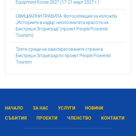
Equipment Korea 2027 (17-21 март 2027 г.)
ОФИЦИАЛНИ ПРАВИЛА: Фотоселекция за изложба
„Историите в кадър: неопознатата красота на
Бистрец и Згориград“ (проект People Powered
Tourism)
Трети срещи на заинтересованите страни в
Бистрец и Згориград по проект People Powered
Tourism
НАЧАЛО
ЗА НАС
УСЛУГИ
НОВИНИ
СЪБИТИЯ
ПРОЕКТИ
ЧЛЕНСТВО
КОНТАКТИ