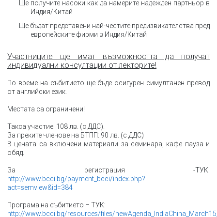
Ще получите насоки как да намерите надежден партньор в
Индия/Китай
Ще бъдат представени най-честите предизвикателства пред
европейските фирми в Индия/Китай
Участниците ще имат възможността да получат
индивидуални консултации от лекторите!
По време на събитието ще бъде осигурен симултанен превод
от английски език.
Местата са ограничени!
Такса участие: 108 лв. (с ДДС).
За преките членове на БТПП: 90 лв. (с ДДС)
В цената са включени материали за семинара, кафе пауза и
обяд.
За регистрация -ТУК:
http://www.bcci.bg/payment_bcci/index.php?
act=semview&id=384
Програма на събитието
–
ТУК:
http://www.bcci.bg/resources/files/newAgenda_IndiaChina_March15_