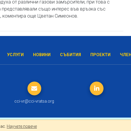
духа от различни газови замърсители, при това с
ха представлявали също интерес във връзка със
а, коментира още Цветан Симеонов.
УСЛУГИ
НОВИНИ
СЪБИТИЯ
ПРОЕКТИ
ЧЛЕ
cci-vr@cci-vratsa.org
лно за Вас.
Научете повече
Вас.
Научете повече