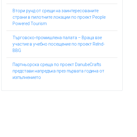
Втори рунд от срещи на заинтересованите
страни в пилотните локации по проект People
Powered Tourism
Търговско-промишлена палата – Враца взе
участие в учебно посещение по проект ReInd-
BBG
Партньорска среща по проект DanubeCrafts
представи напредъка през първата година от
изпълнението