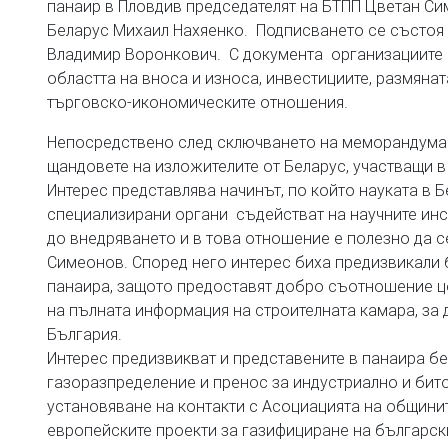
панаир в Пловдив председателят на БТПП Цветан Сим
Беларус Михаил Нахяенко. Подписването се състоя 
Владимир Воронкович. С документа организациите 
областта на вноса и износа, инвестициите, размяна
търговско-икономическите отношения.
Непосредствено след сключването на меморандума 
щандовете на изложителите от Беларус, участващи в
Интерес представлява начинът, по който науката в 
специализирани органи съдействат на научните инс
до внедряването и в това отношение е полезно да с
Симеонов. Според него интерес биха предизвикали 
панаира, защото предоставят добро съотношение це
на пълната информация на строителната камара, за 
България.
Интерес предизвикват и представените в панаира б
газоразпределение и пренос за индустриално и бит
установяване на контакти с Асоциацията на общинит
европейските проекти за газифициране на българск