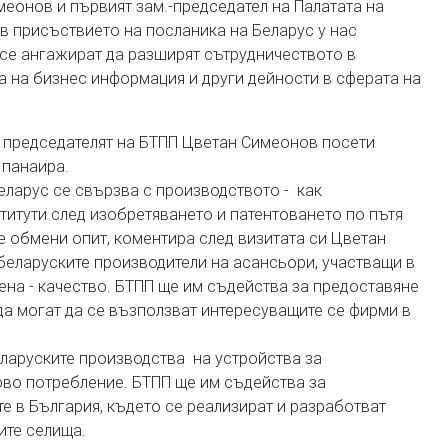
еонов и първият зам.-председател на Палатата на
в присъствието на посланика на Беларус у нас
се ангажират да разширят сътрудничеството в
та на бизнес информация и други дейности в сферата на
председателят на БТПП Цветан Симеонов посети
 панаира.
Беларус се свързва с производството - как
титути след изобретяването и патентоването по пътя
е обмени опит, коментира след визитата си Цветан
беларуските производители на асансьори, участващи в
на - качество. БТПП ще им съдейства за предоставяне
да могат да се възползват интересуващите се фирми в
еларуските производства на устройства за
ово потребление. БТПП ще им съдейства за
е в България, където се реализират и разработват
ите селища.