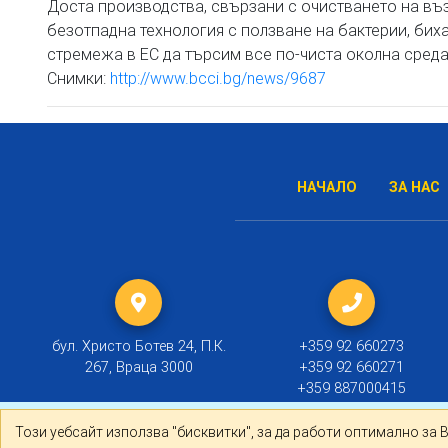
Доста производства, свързани с очистването на въз
безотпадна технология с ползване на бактерии, би
стремежа в ЕС да търсим все по-чиста околна сред
Снимки:
http://www.bcci.bg/news/9687
НАЧАЛО
ЗА НАС
бул. Христо Ботев 24, П.К.
+359 92 660273
267, Враца 3000
+359 92 660271
+359 887000415
Този уебсайт използва "бисквитки", за да работи оптима
Този уебсайт използва "бисквитки", за да работи оптимално за 
© 2019 ТПП Враца |
Политика за личните данни