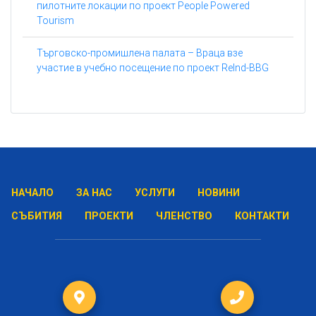
пилотните локации по проект People Powered
Tourism
Търговско-промишлена палата – Враца взе
участие в учебно посещение по проект ReInd-BBG
НАЧАЛО
ЗА НАС
УСЛУГИ
НОВИНИ
СЪБИТИЯ
ПРОЕКТИ
ЧЛЕНСТВО
КОНТАКТИ