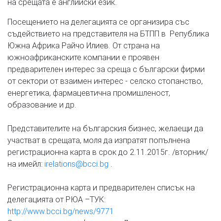
на срещата е английски език.
Посещението на делегацията се организира със
съдействието на представителя на БТПП в Република
Южна Африка Райчо Илиев. От страна на
южноафриканските компании е проявен
предварителен интерес за среща с български фирми
от сектори от взаимен интерес - селско стопанство,
енергетика, фармацевтична промишленост,
образование и др.
Представителите на българския бизнес, желаещи да
участват в срещата, моля да изпратят попълнена
регистрационна карта в срок до 2.11.2015г. /вторник/
на имейл:
irelations@bcci.bg
.
Регистрационна карта и предварителен списък на
делегацията от РЮА –ТУК:
http://www.bcci.bg/news/9771