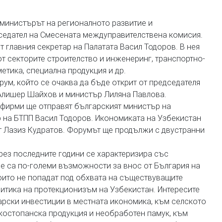
министърът на регионалното развитие и
седател на Смесената междуправителствена комисия.
т главния секретар на Палатата Васил Тодоров. В нея
т секторите строителство и инженеринг, транспортно-
етика, специална продукция и др.
ум, който се очаква да бъде открит от председателя
Алишер Шайхов и министър Лиляна Павлова.
 фирми ще отправят българският министър на
 на БТПП Васил Тодоров. Икономиката на Узбекистан
т Лазиз Кудратов. Форумът ще продължи с двустранни
ез последните години се характеризира със
е са по-големи възможности за внос от България на
които не попадат под обхвата на съществуващите
литика на протекционизъм на Узбекистан. Интересите
арски инвестиции в местната икономика, към селското
костопанска продукция и необработен памук, към