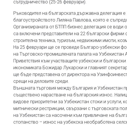
сътрудничество (25-26 февруари).
Ръководител на българската държавна делегация е 
благоустройството Лиляна Павлова, която е съпред
Организираната от БТПП бизнес делегация се води о
са включени представители на 22 български фирми о
строителна техника, туризъм, недвижими имоти, козм
На 25 февруари ще се проведе Българо-узбекски фор
на Търговско-промишлената палата на Узбекистан 
Приветствия към участващите узбекски и български
икономиката Божидар Лукарски и главният секретар
ще бъде представена от директора на Узинфоинвес
срещи на деловите среди.
Външната търговия между България и Узбекистан пр
съществено нарастване на българския износ. Налиц
видове приоритетни за Узбекистан стоки и услуги, 
митнически рестрикции, свързани с търговската по
на Узбекистан са насочени към привличане на бълг
стопанство – износ на узбекска необработена селс