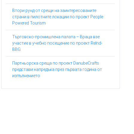
Втори рунд от срещи на заинтересованите
страни в пилотните локации по проект People
Powered Tourism
Търговско-промишлена палата – Враца взе
участие в учебно посещение по проект ReInd-
BBG
Партньорска среща по проект DanubeCrafts
представи напредъка през първата година от
изпълнението