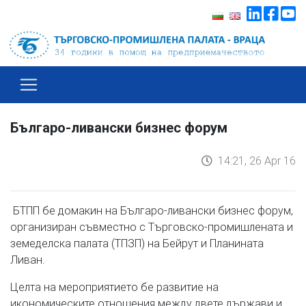
Българо-ливански бизнес форум
14:21, 26 Apr 16
БТПП бе домакин на Българо-ливански бизнес форум,
организиран съвместно с Търговско-промишлената и
земеделска палата (ТПЗП) на Бейрут и Планината
Ливан.
Целта на мероприятието бе развитие на
икономическите отношения между двете държави и