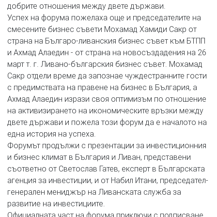
добрите отношения между двете държави.
Успех на форума пожелаха още и председателите на
смесените бизнес съвети Мохамад Хамиди Сакр от
страна на Българо-ливанския бизнес съвет към БТПП
и Ахмад Алаедин - от страна на новосъздадения на 26
март т. г. Ливано-българския бизнес съвет. Мохамад
Сакр отдели време да запознае чуждестранните гости
с предимствата на правене на бизнес в България, а
Ахмад Алаедин изрази своя оптимизъм по отношение
на активизирането на икономическите връзки между
двете държави и пожела този форум да е началото на
една история на успеха.
Форумът продължи с презентации за инвестиционния
и бизнес климат в България и Ливан, представени
съответно от Светослав Гатев, експерт в Българската
агенция за инвестиции, и от Набил Итани, председател-
генерален мениджър на Ливанската служба за
развитие на инвестициите.
Официалната част на форума приключи с подписване