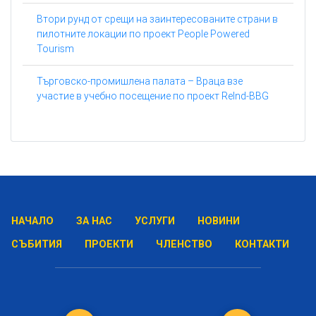
Втори рунд от срещи на заинтересованите страни в
пилотните локации по проект People Powered
Tourism
Търговско-промишлена палата – Враца взе
участие в учебно посещение по проект ReInd-BBG
НАЧАЛО
ЗА НАС
УСЛУГИ
НОВИНИ
СЪБИТИЯ
ПРОЕКТИ
ЧЛЕНСТВО
КОНТАКТИ