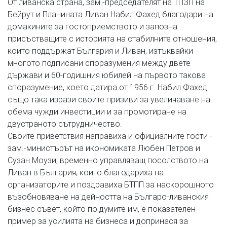
От ливанска страна, зам.-председателят на ТПЗП на
Бейрут и Планината Ливан Набил Фахед благодари на
домакините за гостоприемството и запозна
присъстващите с историята на стабилните отношения,
които поддържат България и Ливан, изтъквайки
многото подписани споразумения между двете
държави и 60-годишния юбилей на първото такова
споразумение, което датира от 1956 г. Набил Фахед
също така изрази своите призиви за увеличаване на
обема чужди инвестиции и за промотиране на
двустраното сътрудничество.
Своите приветствия направиха и официалните гости -
зам.-министърът на икономиката Любен Петров и
Сузан Моузи, временно управляващ посолството на
Ливан в България, които благодариха на
организаторите и поздравиха БТПП за наскорошното
възобновяване на дейността на Българо-ливанския
бизнес съвет, който по думите им, е показателен
пример за усилията на бизнеса и допринася за