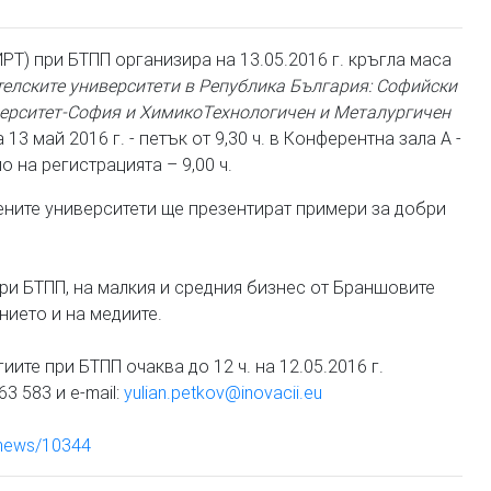
РТ) при БТПП организира на 13.05.2016 г. кръгла маса
елските университети в Република България: Софийски
верситет-София и
ХимикоТехнологичен и Металургичен
3 май 2016 г. - петък от 9,30 ч. в Конферентна зала А -
ло на регистрацията – 9,00 ч.
ените университети ще презентират примери за добри
ри БТПП, на малкия и средния бизнес от Браншовите
нието и на медиите.
ите при БТПП очаква до 12 ч. на 12.05.2016 г.
3 583 и e-mail:
yulian.petkov@inovacii.eu
/news/10344