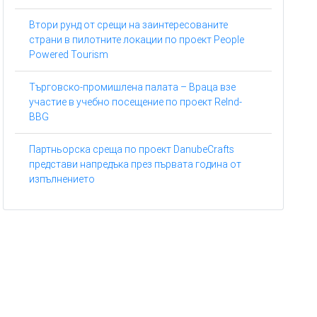
Втори рунд от срещи на заинтересованите
страни в пилотните локации по проект People
Powered Tourism
Търговско-промишлена палата – Враца взе
участие в учебно посещение по проект ReInd-
BBG
Партньорска среща по проект DanubeCrafts
представи напредъка през първата година от
изпълнението