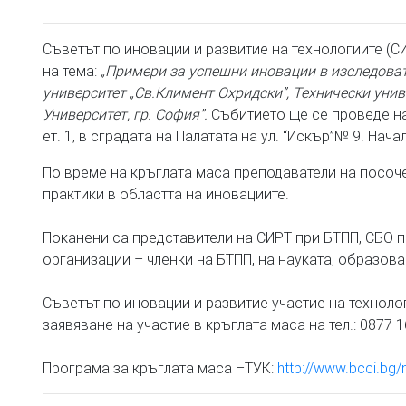
Съветът по иновации и развитие на технологиите (СИ
на тема:
„Примери за успешни иновации в изследоват
университет „Св.Климент Охридски”, Технически уни
Университет, гр. София”.
Събитието ще се проведе на 1
ет. 1, в сградата на Палатата на ул. “Искър”№ 9. Нача
По време на кръглата маса преподаватели на посоч
практики в областта на иновациите.
Поканени са представители на СИРТ при БТПП, СБО п
организации – членки на БТПП, на науката, образова
Съветът по иновации и развитие участие на технологи
заявяване на участие в кръглата маса на тел.: 0877 16
Програма за кръглата маса –ТУК:
http://www.bcci.bg