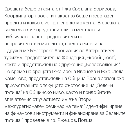
Срещата беше открита от Г-жа Светлана Борисова,
Координатор проект и накратко беше представен
проекта и какво е изпълнено до момента. В срещата
взеха участие представители на местната и
публичната власт, представители на
неправителствения сектор, представители на
Сдружение Българска Асоциация за Алтернативен
туризъм, представител на Фондация „Екообщност“,
както и представител на Сдружение „Велоеволюция“.
По време на срещата Г-жа Ирена Иванова и Г-жа Стела
Каменова, представители на Община Враца запознаха
присъстващите с текущото състояние на „Зелени
пътища“ на Общинско ниво, както и придобитите
впечатления от участието им във Втори
междурегионален семинар на тема: "Идентифициране
на финансови инструменти и финансиране за Зелените
пътища “ проведен в гр. Ржешов, Полша.