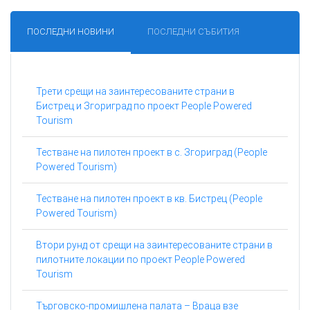
ПОСЛЕДНИ НОВИНИ
ПОСЛЕДНИ СЪБИТИЯ
Трети срещи на заинтересованите страни в
Бистрец и Згориград по проект People Powered
Tourism
Тестване на пилотен проект в с. Згориград (People
Powered Tourism)
Тестване на пилотен проект в кв. Бистрец (People
Powered Tourism)
Втори рунд от срещи на заинтересованите страни в
пилотните локации по проект People Powered
Tourism
Търговско-промишлена палата – Враца взе