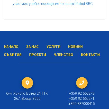
участие в учебно посещение по проект ReInd-BBG
НАЧАЛО
ЗА НАС
УСЛУГИ
НОВИНИ
СЪБИТИЯ
ПРОЕКТИ
ЧЛЕНСТВО
КОНТАКТИ
бул. Христо Ботев 24, П.К.
+359 92 660273
267, Враца 3000
+359 92 660271
+359 887000415