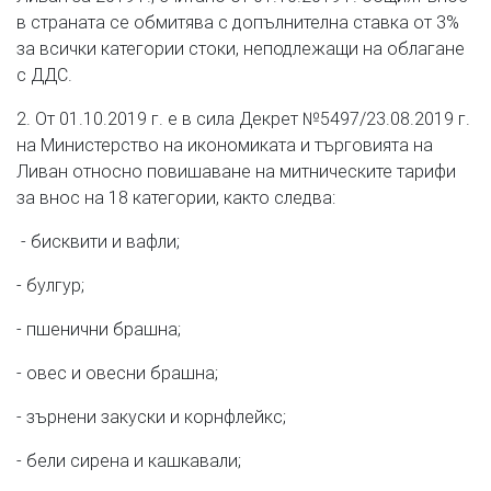
в страната се обмитява с допълнителна ставка от 3%
за всички категории стоки, неподлежащи на облагане
с ДДС.
2. От 01.10.2019 г. е в сила Декрет №5497/23.08.2019 г.
на Министерство на икономиката и търговията на
Ливан относно повишаване на митническите тарифи
за внос на 18 категории, както следва:
- бисквити и вафли;
- булгур;
- пшенични брашна;
- овес и овесни брашна;
- зърнени закуски и корнфлейкс;
- бели сирена и кашкавали;