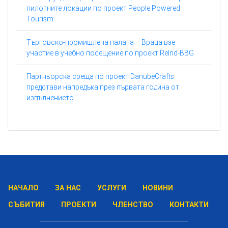
пилотните локации по проект People Powered
Tourism
Търговско-промишлена палата – Враца взе
участие в учебно посещение по проект ReInd-BBG
Партньорска среща по проект DanubeCrafts
представи напредъка през първата година от
изпълнението
НАЧАЛО
ЗА НАС
УСЛУГИ
НОВИНИ
СЪБИТИЯ
ПРОЕКТИ
ЧЛЕНСТВО
КОНТАКТИ