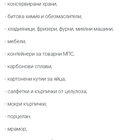
- консервирани храни;
- битова химия и обезмаслители;
- хладилници, фризери, фурни, миялни машини;
- мебели;
- контейнери за товарни МПС;
- карбонови сплави;
- картонени кутии за яйца;
- салфетки и кърпички от целулоза;
- мокри кърпички;
- порцелан;
- мрамор;