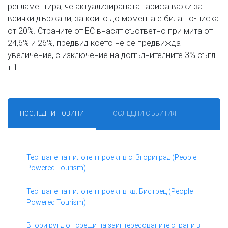
регламентира, че актуализираната тарифа важи за
всички държави, за които до момента е била по-ниска
от 20%. Страните от ЕС внасят съответно при мита от
24,6% и 26%, предвид което не се предвижда
увеличение, с изключение на допълнителните 3% съгл.
т.1.
ПОСЛЕДНИ НОВИНИ
ПОСЛЕДНИ СЪБИТИЯ
Тестване на пилотен проект в с. Згориград (People
Powered Tourism)
Тестване на пилотен проект в кв. Бистрец (People
Powered Tourism)
Втори рунд от срещи на заинтересованите страни в