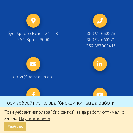
бул. Христо Ботев 24, П.К.
+359 92 660273
267, Враца 3000
+359 92 660271
+359 887000415
cci-vr@cci-vratsa.org
Този уебсайт използва "бисквитки", за да работи
оптимално за Вас.
Научете повече
Този уебсайт използва "бисквитки", за да работи оптимално
за Вас.
Научете повече
© 2019 ТПП Враца |
Политика за личните данни
Разбрах
Разбрах
Created by
DREAMmedia Creative Studio