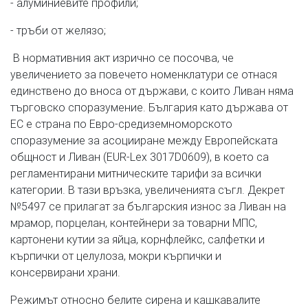
- алуминиевите профили;
- тръби от желязо;
В нормативния акт изрично се посочва, че
увеличението за повечето номенклатури се отнася
единствено до вноса от държави, с които Ливан няма
търговско споразумение. България като държава от
ЕС е страна по Евро-средиземноморското
споразумение за асоцииране между Европейската
общност и Ливан (EUR-Lex 3017D0609), в което са
регламентирани митническите тарифи за всички
категории. В тази връзка, увеличенията съгл. Декрет
№5497 се прилагат за българския износ за Ливан на
мрамор, порцелан, контейнери за товарни МПС,
картонени кутии за яйца, корнфлейкс, салфетки и
кърпички от целулоза, мокри кърпички и
консервирани храни.
Режимът относно белите сирена и кашкавалите