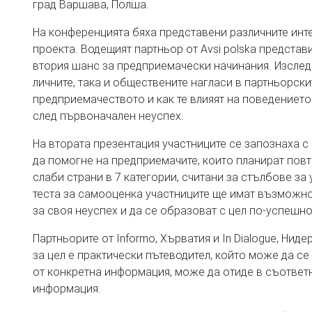
град Варшава, Полша.
На конференцията бяха представени различните инте
проекта. Водещият партньор от Avsi polska предста
втория шанс за предприемачески начинания. Изследв
личните, така и обществените нагласи в партньорски
предприемачеството и как те влияят на поведението
след първоначален неуспех.
На втората презентация участниците се запознаха с
да помогне на предприемачите, които планират повт
слаби страни в 7 категории, считани за стълбове з
теста за самооценка участниците ще имат възможно
за своя неуспех и да се образоват с цел по-успешн
Партньорите от Informo, Хърватия и In Dialogue, Ни
за цел е практически пътеводител, който може да с
от конкретна информация, може да отиде в съответн
информация.