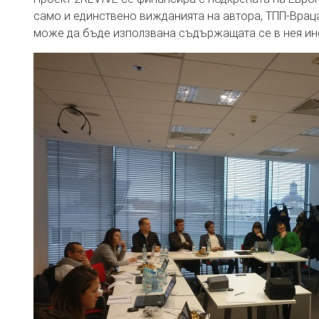
само и единствено вижданията на автора, ТПП-Враца
може да бъде използвана съдържащата се в нея и