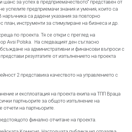
ри шанс за успех в предприемачеството” представен от
 не успелите предприемачи знания и умения, които са
 В наръчника са дадени указания за повторно
с план, инструменти за стимулиране на бизнеса и др.
реща по проекта. Тя се откри с преглед на
ор Avsi Polska. На следващият ден съгласно
 обсъждане на административни и финансови въпроси с
е представи резултатите от изпълнението на проекта
ейност 2 представиха качеството на управлението с
нение и експлоатация на проекта екипа на ТПП Враца
всички партньорите за общото изпълнение на
е отчети на партньорите.
редстоящото финално отчитане на проекта.
пейската Комисия. Настоящата публикация отразява