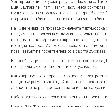
Четвъртият интелектуален резултат, Наръчника “Вто
ЕЦК, България и Prism, Италия. Наръчника осигурява
им липсвали при първия отпит да стартират бизнес.
стартиране на бизнес, съвети за написване на бизне
На 13 декември се проведе финалната партньорска с
предвидената програма от домакина и водещ партнь
програмата стартирахме с откриване на срещата и
водещия партньор, Avsi Polska. Всеки от партньорит
през четвъртият проектен период в своята държава.
Европейски център за качество като отговорни за Д
поглед към съответните отчети и актуализации.
Като партньор отговорен за Дейност 3 – Разпростра
представи резултатите от дейността по проекта на 
дейностите по разпространение, описани в отделнит
Работата приключи с организационни въпроси по п
Проект 2REVIVE се финансира с подкрепата на Евро