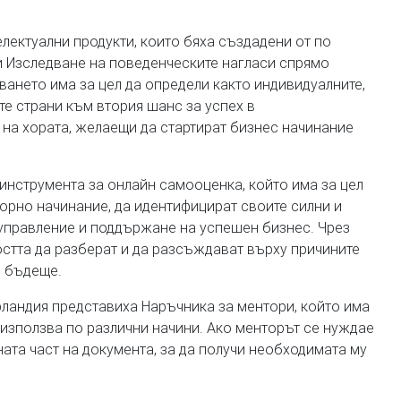
лектуални продукти, които бяха създадени от по
ви Изследване на поведенческите нагласи спрямо
ането има за цел да определи както индивидуалните,
те страни към втория шанс за успех в
 на хората, желаещи да стартират бизнес начинание
 инструмента за онлайн самооценка, който има за цел
орно начинание, да идентифицират своите силни и
а управление и поддържане на успешен бизнес. Чрез
стта да разберат и да разсъждават върху причините
о бъдеще.
дерландия представиха Наръчника за ментори, който има
е използва по различни начини. Ако менторът се нуждае
ата част на документа, за да получи необходимата му