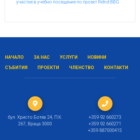
участие в учебно посещение по проект ReInd-BBG
НАЧАЛО
ЗА НАС
УСЛУГИ
НОВИНИ
СЪБИТИЯ
ПРОЕКТИ
ЧЛЕНСТВО
КОНТАКТИ
бул. Христо Ботев 24, П.К.
+359 92 660273
267, Враца 3000
+359 92 660271
+359 887000415