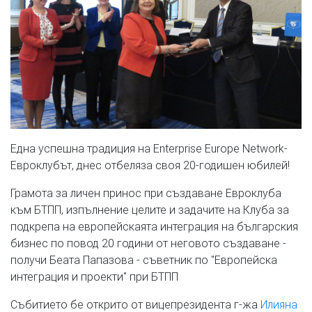
Една успешна традиция на Enterprise Europe Network-
Евроклубът, днес отбеляза своя 20-годишен юбилей!
Грамота за личен принос при създаване Евроклуба
към БТПП, изпълнение целите и задачите на Клуба за
подкрепа на европейскаята интеграция на българския
бизнес по повод 20 години от неговото създаване -
получи Беата Папазова - съветник по "Европейска
интеграция и проекти" при БТПП
Събитието бе открито от вицепрезидента г-жа
Илияна