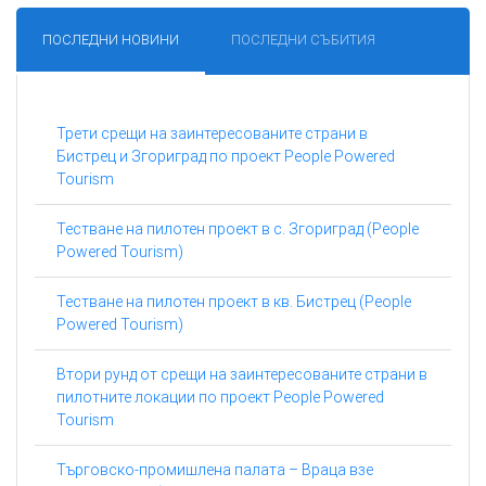
ПОСЛЕДНИ НОВИНИ
ПОСЛЕДНИ СЪБИТИЯ
Трети срещи на заинтересованите страни в
Бистрец и Згориград по проект People Powered
Tourism
Тестване на пилотен проект в с. Згориград (People
Powered Tourism)
Тестване на пилотен проект в кв. Бистрец (People
Powered Tourism)
Втори рунд от срещи на заинтересованите страни в
пилотните локации по проект People Powered
Tourism
Търговско-промишлена палата – Враца взе