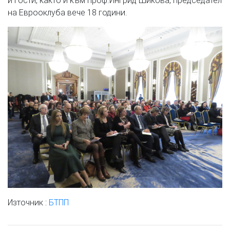
и гости, както и към проф.Ингрид Шикова, председател
на Еврооклуба вече 18 години.
Източник :
БТПП