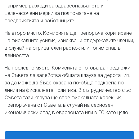
например разходи за здравеопазването и
целенасочени мерки за подпомагане на
предприятията и работниците.
На второ място, Комисията ще препоръча коригиране
на фискалните усилия, изисквани от държавите членки,
в случай на отрицателен растеж или голям спад в
дейността.
На последно място, Комисията е готова да предложи
на Съвета да задейства общата клауза за дерогация,
за да може да бъде оказана по-обща подкрепа по
линия на фискалната политика. В сътрудничество със
Съвета тази клауза ще спре фискалната корекция,
препоръчана от Съвета, в случай на сериозен
икономически спад в еврозоната или в ЕС като цяло.