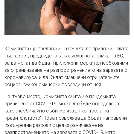
Комисията ще предложи на Съвета да приложи цялата
гъвкавост, предвидена във фискалната рамка на ЕС,
за да могат да бъдат приложени мерките, необходими
за ограничаване на разпространението на заразата с
коронавируса, и да бъдат смекчени отрицателните
социално-икономически последици от нея.
На първо място, Комисията счита, че пандемията,
причинена от COVID-19, може да бъде определена
като „необичайно събитие извън контрола на
правителството“. Това позволява да бъдат направени
извънредни разходи с цел ограничаване на
разпространението на заразата с COVID-19, като