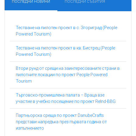
ПОСЛЕДНИ НОВИНИ
ПОСЛЕДНИ СЪБИТИЯ
Тестване на пилотен проект в с. Згориград (People
Powered Tourism)
Тестване на пилотен проект в кв. Бистрец (People
Powered Tourism)
Втори рунд от срещи на заинтересованите страни в
пилотните локации по проект People Powered
Tourism
Търговско-промишлена палата – Враца взе
участие в учебно посещение по проект ReInd-BBG
Партньорска среща по проект DanubeCrafts
представи напредъка през първата година от
изпълнението