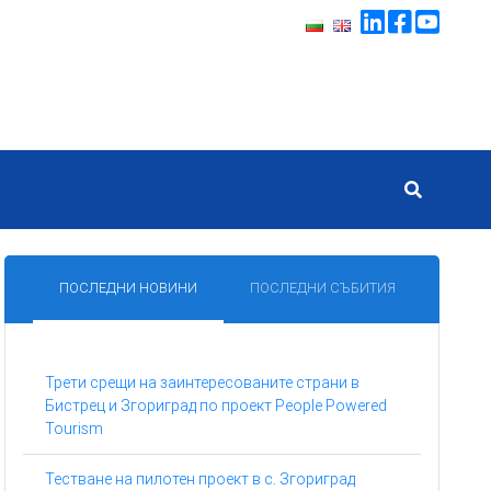
ПОСЛЕДНИ НОВИНИ
ПОСЛЕДНИ СЪБИТИЯ
Трети срещи на заинтересованите страни в
Бистрец и Згориград по проект People Powered
Tourism
Тестване на пилотен проект в с. Згориград