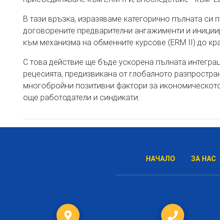
В тази връзка, изразяваме категорично пълната си 
договорените предварителни ангажименти и иниции
към механизма на обменните курсове (ERM ІІ) до кра
С това действие ще бъде ускорена пълната интеграц
рецесията, предизвикана от глобалното разпростран
многобройни позитивни фактори за икономическото 
още работодатели и синдикати.
НАЧАЛО
ЗА НАС