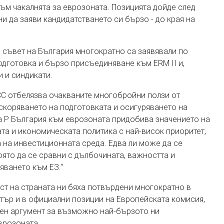
към чакалнята за еврозоната. Позицията дойде след
 да заяви кандидатстването си бързо - до края на
 съвет на България многократно са заявявали по
одготовка и бързо присъединяване към ERM II и,
и и синдикати.
ИСС отбелязва очакваните многобройни ползи от
скоряването на подготовката и осигуряването на
 Р България към еврозоната придобива значението на
та и икономическата политика с най-висок приоритет,
 на инвестиционната среда. Едва ли може да се
ято да се сравни с дълбочината, важността и
яването към ЕЗ.“
ст на страната ни бяха потвърдени многократно в
стър и в официални позиции на Европейската комисия,
лен аргумент за възможно най-бързото ни
врозоната.