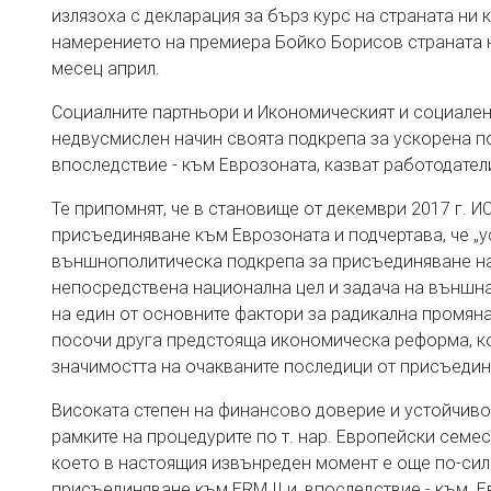
излязоха с декларация за бърз курс на страната ни 
намерението на премиера Бойко Борисов страната ни
месец април.
Социалните партньори и Икономическият и социален
недвусмислен начин своята подкрепа за ускорена п
впоследствие - към Еврозоната, казват работодател
Те припомнят, че в становище от декември 2017 г. 
присъединяване към Еврозоната и подчертава, че „у
външнополитическа подкрепа за присъединяване на
непосредствена национална цел и задача на външна
на един от основните фактори за радикална промяна
посочи друга предстояща икономическа реформа, ко
значимостта на очакваните последици от присъедин
Високата степен на финансово доверие и устойчиво
рамките на процедурите по т. нар. Европейски семе
което в настоящия извънреден момент е още по-си
присъединяване към ERM II и, впоследствие - към Е