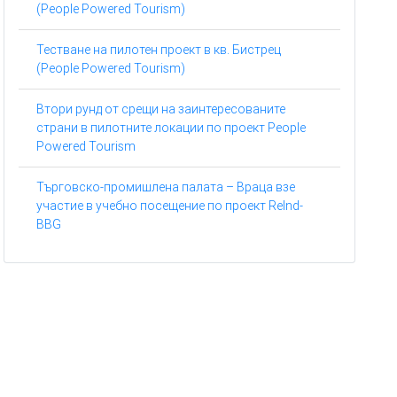
(People Powered Tourism)
Тестване на пилотен проект в кв. Бистрец
(People Powered Tourism)
Втори рунд от срещи на заинтересованите
страни в пилотните локации по проект People
Powered Tourism
Търговско-промишлена палата – Враца взе
участие в учебно посещение по проект ReInd-
BBG