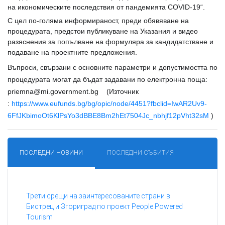
на икономическите последствия от пандемията COVID-19“.
С цел по-голяма информираност, преди обявяване на
процедурата, предстои публикуване на Указания и видео
разяснения за попълване на формуляра за кандидатстване и
подаване на проектните предложения.
Въпроси, свързани с основните параметри и допустимостта по
процедурата могат да бъдат задавани по електронна поща:
priemna@mi.government.bg
(Източник
:
https://www.eufunds.bg/bg/opic/node/4451?fbclid=IwAR2Uv9-
6FfJKbimoOt6KlPsYo3dBBE8Bm2hEt7504Jc_nbhjf12pVht32sM
)
ПОСЛЕДНИ НОВИНИ
ПОСЛЕДНИ СЪБИТИЯ
Трети срещи на заинтересованите страни в
Бистрец и Згориград по проект People Powered
Tourism