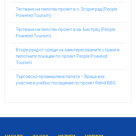
Тестване на пилотен проект в с. Згориград (People
Powered Tourism)
Тестване на пилотен проект в кв. Бистрец (People
Powered Tourism)
Втори рунд от срещи на заинтересованите страни в
пилотните локации по проект People Powered
Tourism
Търговско-промишлена палата – Враца взе
участие в учебно посещение по проект ReInd-BBG