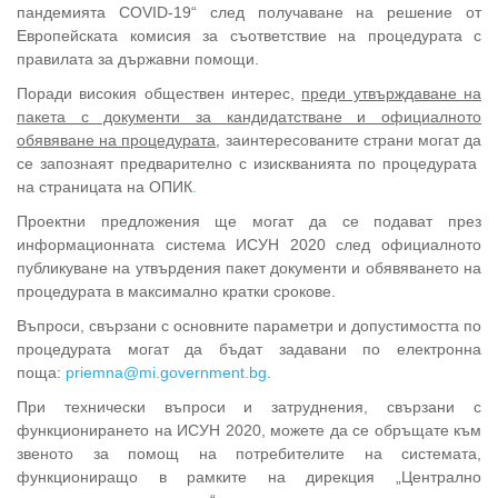
пандемията COVID-19“ след получаване на решение от
Европейската комисия за съответствие на процедурата с
правилата за държавни помощи.
Поради високия обществен интерес,
преди утвърждаване на
пакета с документи за кандидатстване и официалното
обявяване на процедурата
, заинтересованите страни могат да
се запознаят предварително с изискванията по процедурата
на страницата на ОПИК
.
Проектни предложения ще могат да се подават през
информационната система ИСУН 2020 след официалното
публикуване на утвърдения пакет документи и обявяването на
процедурата в максимално кратки срокове.
Въпроси, свързани с основните параметри и допустимостта по
процедурата могат да бъдат задавани по електронна
поща:
priemna@mi.government.bg
.
При технически въпроси и затруднения, свързани с
функционирането на ИСУН 2020, можете да се обръщате към
звеното за помощ на потребителите на системата,
функциониращо в рамките на дирекция „Централно