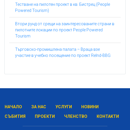
Тестване на пилотен проект в кв. Бистрец (People
Powered Tourism)
Втори рунд от срещи на заинтересованите страни в
пилотните локации по проект People Powered
Tourism
Търговско-промишлена палата – Враца взе
участие в учебно посещение по проект ReInd-BBG
НАЧАЛО
ЗА НАС
УСЛУГИ
НОВИНИ
СЪБИТИЯ
ПРОЕКТИ
ЧЛЕНСТВО
КОНТАКТИ