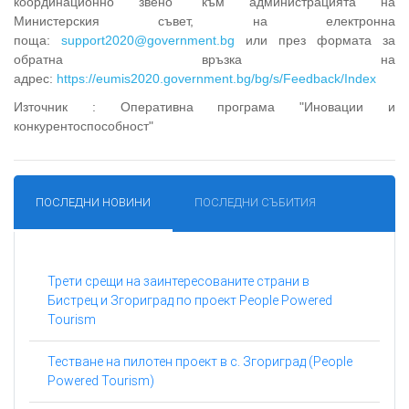
координационно звено“ към администрацията на
Министерския съвет, на електронна
поща:
support2020@government.bg
или през формата за
обратна връзка на
адрес:
https://eumis2020.government.bg/bg/s/Feedback/Index
Източник : Оперативна програма "Иновации и
конкурентоспособност"
ПОСЛЕДНИ НОВИНИ
ПОСЛЕДНИ СЪБИТИЯ
Трети срещи на заинтересованите страни в
Бистрец и Згориград по проект People Powered
Tourism
Тестване на пилотен проект в с. Згориград (People
Powered Tourism)