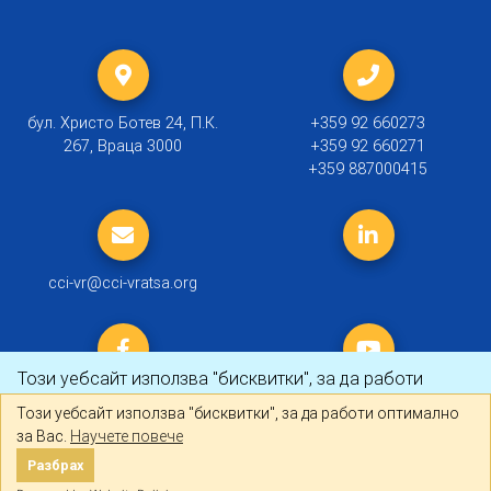
бул. Христо Ботев 24, П.К.
+359 92 660273
267, Враца 3000
+359 92 660271
+359 887000415
cci-vr@cci-vratsa.org
Този уебсайт използва "бисквитки", за да работи
оптимално за Вас.
Научете повече
Този уебсайт използва "бисквитки", за да работи оптимално
за Вас.
Научете повече
© 2019 ТПП Враца |
Политика за личните данни
Разбрах
Разбрах
Created by
DREAMmedia Creative Studio