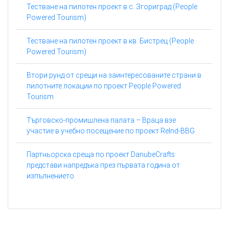
Тестване на пилотен проект в с. Згориград (People
Powered Tourism)
Тестване на пилотен проект в кв. Бистрец (People
Powered Tourism)
Втори рунд от срещи на заинтересованите страни в
пилотните локации по проект People Powered
Tourism
Търговско-промишлена палата – Враца взе
участие в учебно посещение по проект ReInd-BBG
Партньорска среща по проект DanubeCrafts
представи напредъка през първата година от
изпълнението