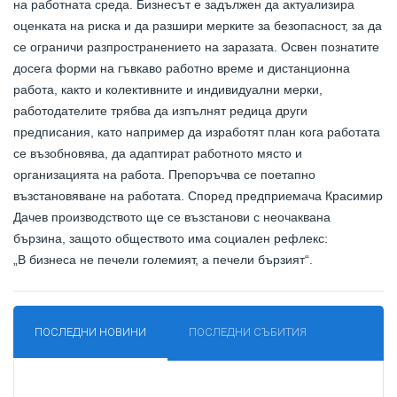
на работната среда. Бизнесът е задължен да актуализира
оценката на риска и да разшири мерките за безопасност, за да
се ограничи разпространението на заразата. Освен познатите
досега форми на гъвкаво работно време и дистанционна
работа, както и колективните и индивидуални мерки,
работодателите трябва да изпълнят редица други
предписания, като например
да изработят план кога работата
се възобновява, да адаптират работното място и
организацията на работа. Препоръчва се поетапно
възстановяване на работата.
Според предприемача Красимир
Дачев производството ще се възстанови с неочаквана
бързина, защото обществото има социален рефлекс:
„В бизнеса не печели големият, а печели бързият“.
ПОСЛЕДНИ НОВИНИ
ПОСЛЕДНИ СЪБИТИЯ