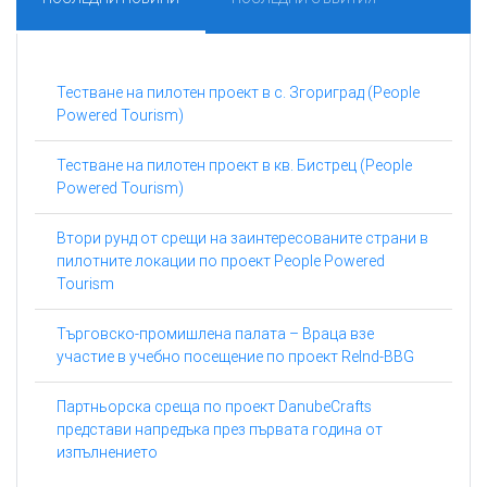
Тестване на пилотен проект в с. Згориград (People
Powered Tourism)
Тестване на пилотен проект в кв. Бистрец (People
Powered Tourism)
Втори рунд от срещи на заинтересованите страни в
пилотните локации по проект People Powered
Tourism
Търговско-промишлена палата – Враца взе
участие в учебно посещение по проект ReInd-BBG
Партньорска среща по проект DanubeCrafts
представи напредъка през първата година от
изпълнението