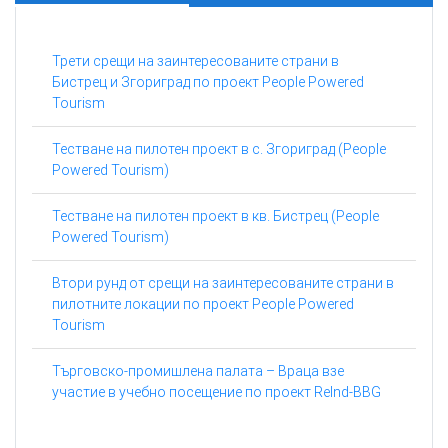
Трети срещи на заинтересованите страни в
Бистрец и Згориград по проект People Powered
Tourism
Тестване на пилотен проект в с. Згориград (People
Powered Tourism)
Тестване на пилотен проект в кв. Бистрец (People
Powered Tourism)
Втори рунд от срещи на заинтересованите страни в
пилотните локации по проект People Powered
Tourism
Търговско-промишлена палата – Враца взе
участие в учебно посещение по проект ReInd-BBG