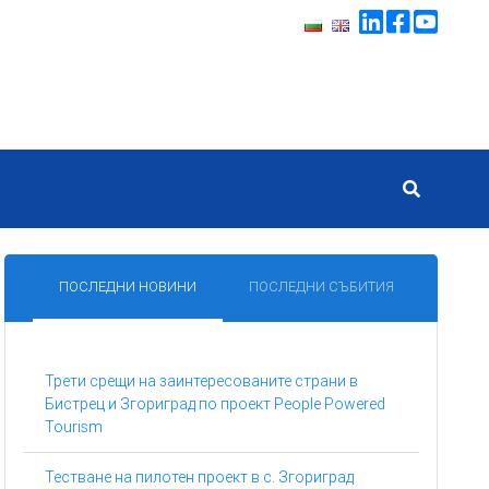
ПОСЛЕДНИ НОВИНИ
ПОСЛЕДНИ СЪБИТИЯ
Трети срещи на заинтересованите страни в
Бистрец и Згориград по проект People Powered
Tourism
Тестване на пилотен проект в с. Згориград