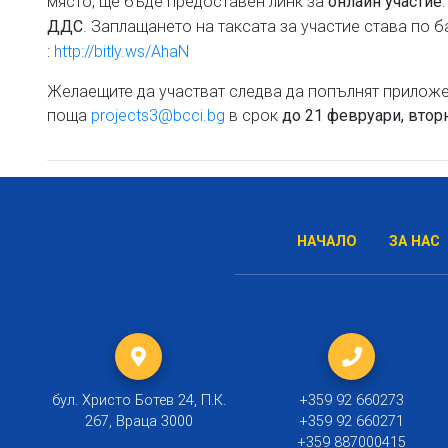
място, ще бъде предоставен линк за
онлайн участие
. Заплащането на таксата за участие става по б
ДДС
:
http://bitly.ws/AhaN
Желаещите да участват следва да попълнят приложен
поща
projects3@bcci.bg
в срок
до 21 февруари
,
втор
НАЧАЛО
ЗА НАС
бул. Христо Ботев 24, П.К.
+359 92 660273
267, Враца 3000
+359 92 660271
+359 887000415