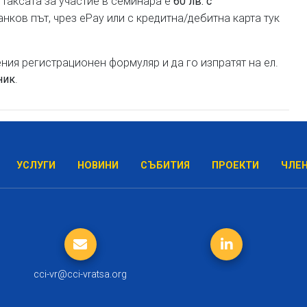
. Таксата за участие в семинара е
60 лв. с
анков път, чрез ePay или с кредитна/дебитна карта тук
ия регистрационен формуляр и да го изпратят на ел.
.
ник
УСЛУГИ
НОВИНИ
СЪБИТИЯ
ПРОЕКТИ
ЧЛЕ
cci-vr@cci-vratsa.org