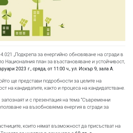
4.021 „Подкрепа за енергийно обновяване на сгради в
 по Националния план за възстановяване и устойчивост,
руари 2023 г., сряда, от 11:00 ч., ул. Искър 9, зала А.
който ще представи подробности за целите на
ст на кандидатите, както и процеса на кандидатстване.
 запознаят и с презентация на тема “Съвременни
зползване на възобновяема енергия в сгради за
частниците, които нямат възможност да присъстват на