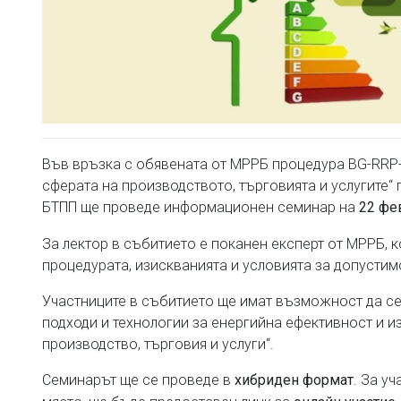
Във връзка с обявената от МРРБ процедура BG-RRP-
сферата на производството, търговията и услугите“
БТПП ще проведе информационен семинар на
22 фев
За лектор в събитието е поканен експерт от МРРБ, 
процедурата, изискванията и условията за допустимо
Участниците в събитието ще имат възможност да се
подходи и технологии за енергийна ефективност и и
производство, търговия и услуги“.
Семинарът ще се проведе в
. За у
хибриден формат