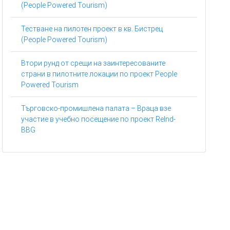
(People Powered Tourism)
Тестване на пилотен проект в кв. Бистрец
(People Powered Tourism)
Втори рунд от срещи на заинтересованите
страни в пилотните локации по проект People
Powered Tourism
Търговско-промишлена палата – Враца взе
участие в учебно посещение по проект ReInd-
BBG