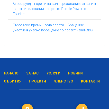
Втори рунд от срещи на заинтересованите страни в
пилотните локации по проект People Powered
Tourism
Търговско-промишлена палата – Враца взе
участие в учебно посещение по проект ReInd-BBG
НАЧАЛО
ЗА НАС
УСЛУГИ
НОВИНИ
СЪБИТИЯ
ПРОЕКТИ
ЧЛЕНСТВО
КОНТАКТИ