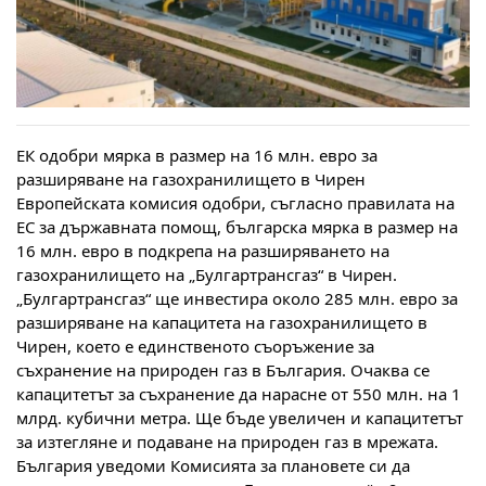
ЕК одобри мярка в размер на 16 млн. евро за
разширяване на газохранилището в Чирен
Европейската комисия одобри, съгласно правилата на
ЕС за държавната помощ, българска мярка в размер на
16 млн. евро в подкрепа на разширяването на
газохранилището на „Булгартрансгаз“ в Чирен.
„Булгартрансгаз“ ще инвестира около 285 млн. евро за
разширяване на капацитета на газохранилището в
Чирен, което е единственото съоръжение за
съхранение на природен газ в България. Очаква се
капацитетът за съхранение да нарасне от 550 млн. на 1
млрд. кубични метра. Ще бъде увеличен и капацитетът
за изтегляне и подаване на природен газ в мрежата.
България уведоми Комисията за плановете си да