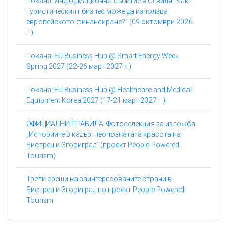
Покана: Информационно събитие в Севиля "Как
туристическият бизнес може да използва
европейското финансиране?" (09 октомври 2026
г.)
Покана: EU Business Hub @ Smart Energy Week
Spring 2027 (22-26 март 2027 г.)
Покана: EU Business Hub @ Healthcare and Medical
Equipment Korea 2027 (17-21 март 2027 г.)
ОФИЦИАЛНИ ПРАВИЛА: Фотоселекция за изложба
„Историите в кадър: неопознатата красота на
Бистрец и Згориград“ (проект People Powered
Tourism)
Трети срещи на заинтересованите страни в
Бистрец и Згориград по проект People Powered
Tourism