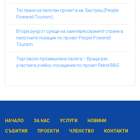
Тестване на пилотен проект в кв. Бистрец (People
Powered Tourism)
Втори рунд от срещи на заинтересованите страни в
пилотните локации по проект People Powered
Tourism
Търговско-промишлена палата – Враца взе
участие в учебно посещение по проект ReInd-BBG
НАЧАЛО
ЗА НАС
УСЛУГИ
НОВИНИ
СЪБИТИЯ
ПРОЕКТИ
ЧЛЕНСТВО
КОНТАКТИ