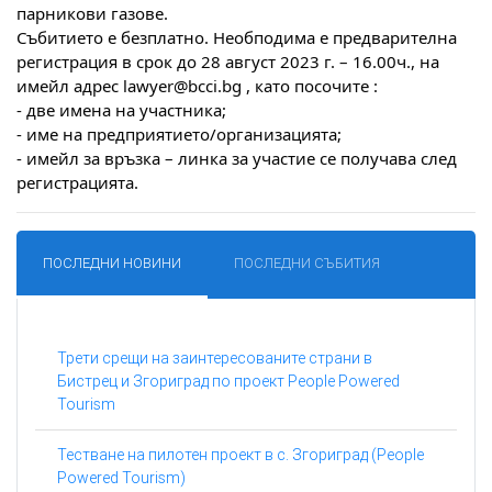
парникови газове.
Събитието е безплатно. Необподима е предварителна
регистрация в срок до 28 август 2023 г. – 16.00ч., на
имейл адрес lawyer@bcci.bg , като посочите :
- две имена на участника;
- име на предприятието/организацията;
- имейл за връзка – линка за участие се получава след
регистрацията.
ПОСЛЕДНИ НОВИНИ
ПОСЛЕДНИ СЪБИТИЯ
Трети срещи на заинтересованите страни в
Бистрец и Згориград по проект People Powered
Tourism
Тестване на пилотен проект в с. Згориград (People
Powered Tourism)