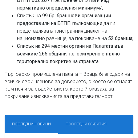
БТПП 602 287 /т.е. повече от 5 пъти над
нормативно определения минимум/;
Списък на
99 бр. браншови организации
да ги
предоставили на БТПП пълномощни
представлява в тристранния диалог на
национално равнище, за покриване на
52 бранша;
Списък на 294 местни органи на Палатата във
всичките 265 общини, т.е. осигурено е пълно
териториално покритие на страната.
Търговско-промишлена палата – Враца благодари на
всички свои членове за доверието, с което се отнасят
към нея и за съдействието, което й оказаха за
покриване изискванията за представителност.
ПОСЛЕДНИ НОВИНИ
ПОСЛЕДНИ СЪБИТИЯ