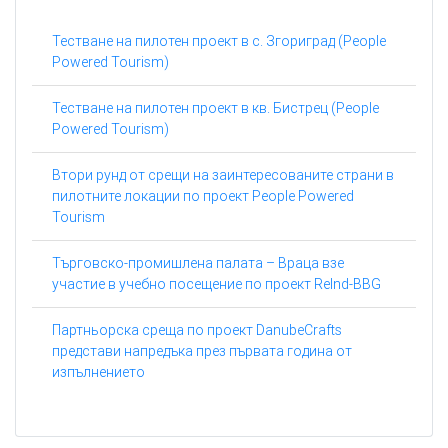
Тестване на пилотен проект в с. Згориград (People
Powered Tourism)
Тестване на пилотен проект в кв. Бистрец (People
Powered Tourism)
Втори рунд от срещи на заинтересованите страни в
пилотните локации по проект People Powered
Tourism
Търговско-промишлена палата – Враца взе
участие в учебно посещение по проект ReInd-BBG
Партньорска среща по проект DanubeCrafts
представи напредъка през първата година от
изпълнението