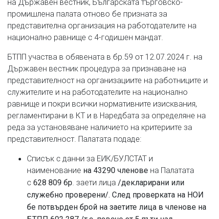
на Държавен вестник, Българската търговско-
промишлена палата отново бе призната за
представителна организация на работодателите на
национално равнище с 4-годишен мандат.
БТПП участва в обявената в бр.59 от 12.07.2024 г. на
Държавен вестник процедура за признаване на
представителност на организациите на работниците и
служителите и на работодателите на национално
равнище и покри всички нормативните изисквания,
регламентирани в КТ и в Наредбата за определяне на
реда за установяване наличието на критериите за
представителност. Палатата подаде:
Списък с данни за ЕИК/БУЛСТАТ и
наименование
на Палатата
на 43290 членове
с
. заети лица
628 809 бр
/декларирани или
служебно проверени/.
След проверката на НОИ
бе потвърден брой на заетите лица в членове на