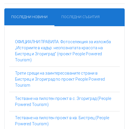
ПОСЛЕДНИ НОВИНИ
ПОСЛЕДНИ СЪБИТИЯ
ОФИЦИАЛНИ ПРАВИЛА: Фотоселекция за изложба
„Историите в кадър: неопознатата красота на
Бистрец и Згориград“ (проект People Powered
Tourism)
Трети срещи на заинтересованите страни в
Бистрец и Згориград по проект People Powered
Tourism
Тестване на пилотен проект в с. Згориград (People
Powered Tourism)
Тестване на пилотен проект в кв. Бистрец (People
Powered Tourism)