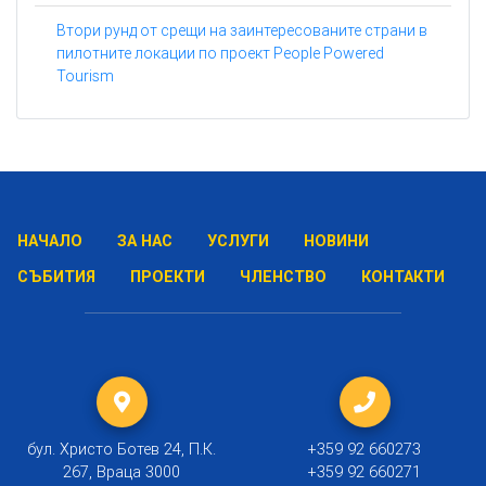
Втори рунд от срещи на заинтересованите страни в
пилотните локации по проект People Powered
Tourism
НАЧАЛО
ЗА НАС
УСЛУГИ
НОВИНИ
СЪБИТИЯ
ПРОЕКТИ
ЧЛЕНСТВО
КОНТАКТИ
бул. Христо Ботев 24, П.К.
+359 92 660273
267, Враца 3000
+359 92 660271