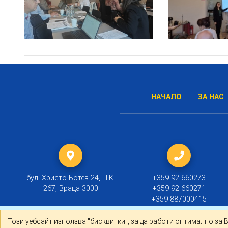
НАЧАЛО
ЗА НАС
бул. Христо Ботев 24, П.К.
+359 92 660273
267, Враца 3000
+359 92 660271
+359 887000415
Този уебсайт използва "бисквитки", за да работи оптима
Този уебсайт използва "бисквитки", за да работи оптимално за 