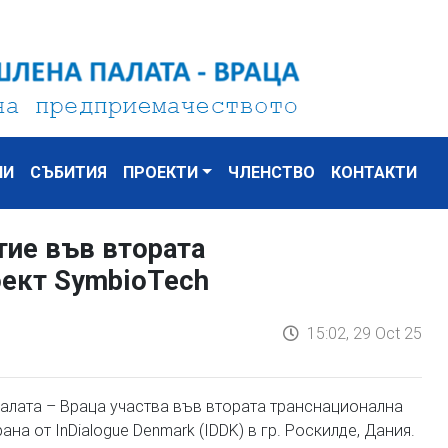
НИ
СЪБИТИЯ
ПРОЕКТИ
ЧЛЕНСТВО
КОНТАКТИ
тие във втората
оект SymbioTech
15:02, 29 Oct 25
алата – Враца участва във втората транснационална
а от InDialogue Denmark (IDDK) в гр. Роскилде, Дания.