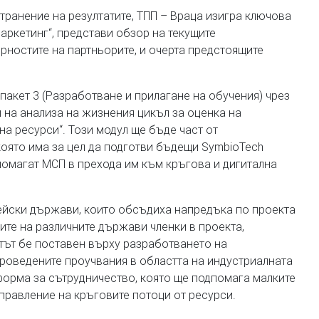
транение на резултатите, ТПП – Враца изигра ключова
Маркетинг“, представи обзор на текущите
рностите на партньорите, и очерта предстоящите
пакет 3 (Разработване и прилагане на обучения) чрез
 на анализа на жизнения цикъл за оценка на
на ресурси“. Този модул ще бъде част от
оято има за цел да подготви бъдещи SymbioTech
омагат МСП в прехода им към кръгова и дигитална
ейски държави, които обсъдиха напредъка по проекта
ите на различните държави членки в проекта,
тът бе поставен върху разработването на
проведените проучвания в областта на индустриалната
форма за сътрудничество, която ще подпомага малките
правление на кръговите потоци от ресурси.