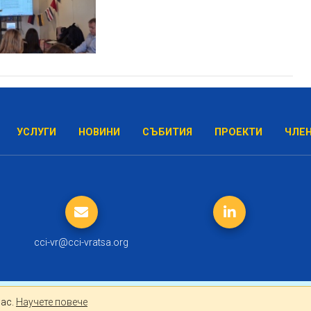
УСЛУГИ
НОВИНИ
СЪБИТИЯ
ПРОЕКТИ
ЧЛЕ
cci-vr@cci-vratsa.org
лно за Вас.
Научете повече
Вас.
Научете повече