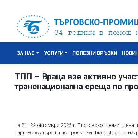
ЗА НАС
УСЛУГИ
ПОЛЕЗНИ ВРЪЗКИ
НОВИ
ТПП – Враца взе активно учас
транснационална среща по пр
На 21–22 октомври 2025 г. Търговско-промишлена п
партньорска среща по проект SymbioTech, организиран