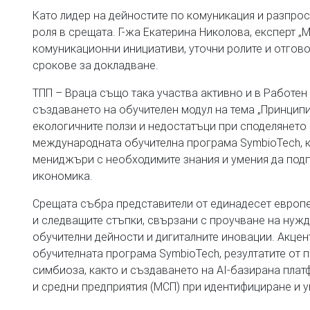
Като лидер на дейностите по комуникация и разпрос
роля в срещата. Г-жа Екатерина Николова, експерт „
комуникационни инициативи, уточни ролите и отгово
срокове за докладване.
ТПП – Враца също така участва активно и в Работен 
създаването на обучителен модул на тема „Принципи
екологичните ползи и недостатъци при споделянето 
международната обучителна програма SymbioTech, к
мениджъри с необходимите знания и умения да подп
икономика.
Срещата събра представители от единадесет европ
и следващите стъпки, свързани с проучване на нужд
обучителни дейности и дигиталните иновации. Акцен
обучителната програма SymbioTech, резултатите от 
симбиоза, както и създаването на AI-базирана плат
и средни предприятия (МСП) при идентифициране и у