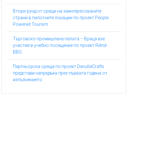
Втори рунд от срещи на заинтересованите
страни в пилотните локации по проект People
Powered Tourism
Търговско-промишлена палата – Враца взе
участие в учебно посещение по проект ReInd-
BBG
Партньорска среща по проект DanubeCrafts
представи напредъка през първата година от
изпълнението