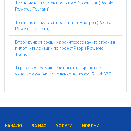
Тестване на пилотен проект в с. Згориград (People
Powered Tourism)
Тестване на пилотен проект в кв. Бистрец (People
Powered Tourism)
Втори рунд от срещи на заинтересованите страни в
пилотните локации по проект People Powered
Tourism
Търговско-промишлена палата – Враца взе
участие в учебно посещение по проект ReInd-BBG
НАЧАЛО
ЗА НАС
УСЛУГИ
НОВИНИ