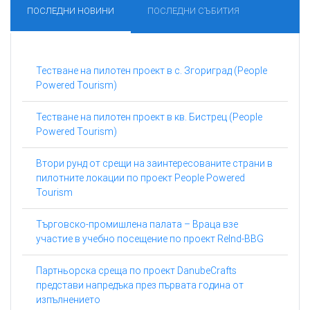
ПОСЛЕДНИ НОВИНИ
ПОСЛЕДНИ СЪБИТИЯ
Тестване на пилотен проект в с. Згориград (People
Powered Tourism)
Тестване на пилотен проект в кв. Бистрец (People
Powered Tourism)
Втори рунд от срещи на заинтересованите страни в
пилотните локации по проект People Powered
Tourism
Търговско-промишлена палата – Враца взе
участие в учебно посещение по проект ReInd-BBG
Партньорска среща по проект DanubeCrafts
представи напредъка през първата година от
изпълнението