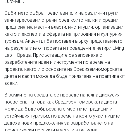
Euro-MED.
Събитието събра представители на различни групи
заинтересовани страни, сред които малки и средни
предприятия, местни власти, институции, организации,
както и експерти в сферата на природния и културния
туризъм. Акцентът бе поставен върху представянето
на резултатите от проекта и проведените четири Living
Lab – Враца. Присъстващите се запознаха с
разработените идеи и инструменти по време на
проекта, както и с основите на Средиземноморската
диета и как тя може да бъде прилагана на практика от
всеки.
В рамките на срещата се проведе панелна дискусия,
посветена на това как Средиземноморската диета
може да бъде обвързана с местните традиции и
устойчивия туризъм, по време на която участниците
дадоха нови предложения за разработването на
туристически продукти и услуги в региона.