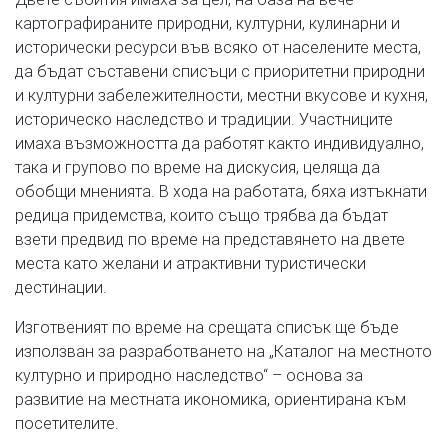
картографираните природни, културни, кулинарни и
исторически ресурси във всяко от населените места,
да бъдат съставени списъци с приоритетни природни
и културни забележителности, местни вкусове и кухня,
историческо наследство и традиции. Участниците
имаха възможността да работят както индивидуално,
така и групово по време на дискусия, целяща да
обобщи мненията. В хода на работата, бяха изтъкнати
редица придемства, които също трябва да бъдат
взети предвид по време на представянето на двете
места като желани и атрактивни туристически
дестинации.
Изготвеният по време на срещата списък ще бъде
използван за разработването на „Каталог на местното
културно и природно наследство“ – основа за
развитие на местната икономика, ориентирана към
посетителите.