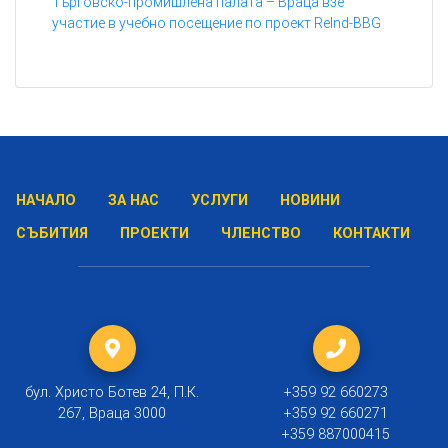
Търговско-промишлена палата – Враца взе
участие в учебно посещение по проект ReInd-BBG
НАЧАЛО
ЗА НАС
УСЛУГИ
НОВИНИ
СЪБИТИЯ
ПРОЕКТИ
ЧЛЕНСТВО
КОНТАКТИ
бул. Христо Ботев 24, П.К.
+359 92 660273
267, Враца 3000
+359 92 660271
+359 887000415