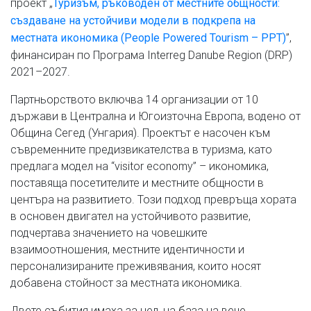
проект „
Туризъм, ръководен от местните общности:
създаване на устойчиви модели в подкрепа на
”,
местната икономика (People Powered Tourism – PPT)
финансиран по Програма Interreg Danube Region (DRP)
2021–2027.
Партньорството включва 14 организации от 10
държави в Централна и Югоизточна Европа, водено от
Община Сегед (Унгария). Проектът е насочен към
съвременните предизвикателства в туризма, като
предлага модел на “visitor economy” – икономика,
поставяща посетителите и местните общности в
центъра на развитието. Този подход превръща хората
в основен двигател на устойчивото развитие,
подчертава значението на човешките
взаимоотношения, местните идентичности и
персонализираните преживявания, които носят
добавена стойност за местната икономика.
Двете събития имаха за цел, на база на вече