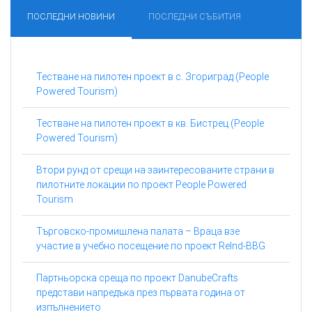
ПОСЛЕДНИ НОВИНИ
ПОСЛЕДНИ СЪБИТИЯ
Тестване на пилотен проект в с. Згориград (People
Powered Tourism)
Тестване на пилотен проект в кв. Бистрец (People
Powered Tourism)
Втори рунд от срещи на заинтересованите страни в
пилотните локации по проект People Powered
Tourism
Търговско-промишлена палата – Враца взе
участие в учебно посещение по проект ReInd-BBG
Партньорска среща по проект DanubeCrafts
представи напредъка през първата година от
изпълнението