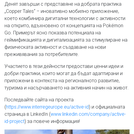
Денят завърши с представяне на добрата практика
„Copper Tales“ – иновативно мобилно приложение,
което комбинира дигитални технологии с активности
на открито, вдъхновено от концепцията на Pokémon
Go. Примерът ясно показва потенциала на
геймификацията и дигитализацията за стимулиране на
физическата активност и създаване на нови
преживявания за потребителите.
Участието в тези дейности предостави ценни идеи и
добри практики, които могат да бъдат адаптирани и
приложени в контекста на регионалното развитие,
туризма и насърчаването на активния начин на живот.
Последвайте сайта на проекта
(
https://www.interregeurope.eu/active-id
) и официалната
страница в LinkedIn (
www.linkedin.com/company/active-
id-project
) за повече информация!