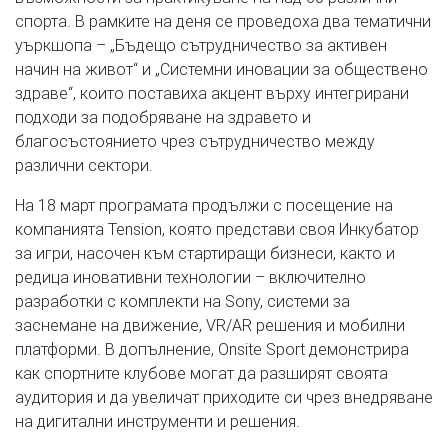
спорта. В рамките на деня се проведоха два тематични
уъркшопа – „Бъдещо сътрудничество за активен
начин на живот“ и „Системни иновации за обществено
здраве“, които поставиха акцент върху интегрирани
подходи за подобряване на здравето и
благосъстоянието чрез сътрудничество между
различни сектори.
На 18 март програмата продължи с посещение на
компанията Tension, която представи своя Инкубатор
за игри, насочен към стартиращи бизнеси, както и
редица иновативни технологии – включително
разработки с комплекти на Sony, системи за
заснемане на движение, VR/AR решения и мобилни
платформи. В допълнение, Onsite Sport демонстрира
как спортните клубове могат да разширят своята
аудитория и да увеличат приходите си чрез внедряване
на дигитални инструменти и решения.