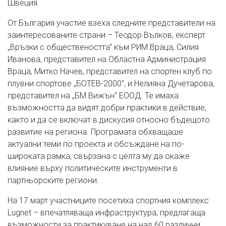
Швеция.
От България участие взеха следните представители на
заинтересованите страни – Теодор Вълков, експерт
„Връзки с обществеността“ към РИМ Враца, Силия
Иванова, представител на Областна Администрация
Враца, Митко Начев, представител на спортен клуб по
плувни спортове „БОТЕВ-2000“, и Нелияна Дучетарова,
представител на „БМ Вижън“ ЕООД. Te имаха
възможността да видят добри практики в действие,
както и да се включат в дискусия относно бъдещото
развитие на региона. Програмата обхващаше
актуални теми по проекта и обсъждане на по-
широката рамка, свързана с целта му да окаже
влияние върху политическите инструменти в
партньорските региони.
На 17 март участниците посетиха спортния комплекс
Lugnet – впечатляваща инфраструктура, предлагаща
възможности за практикуване на над 60 различни