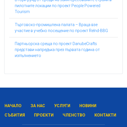
пилотните локации по проект People Powered
Tourism
Търговско-промишлена палата – Враца взе
участие в учебно посещение по проект ReInd-BBG
Партньорска среща по проект DanubeCrafts
представи напредъка през първата година от
изпълнението
НАЧАЛО
ЗА НАС
УСЛУГИ
НОВИНИ
СЪБИТИЯ
ПРОЕКТИ
ЧЛЕНСТВО
КОНТАКТИ