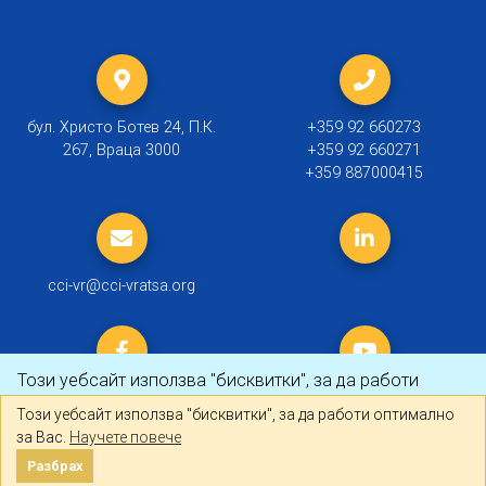
бул. Христо Ботев 24, П.К.
+359 92 660273
267, Враца 3000
+359 92 660271
+359 887000415
cci-vr@cci-vratsa.org
Този уебсайт използва "бисквитки", за да работи
оптимално за Вас.
Научете повече
Този уебсайт използва "бисквитки", за да работи оптимално
за Вас.
Научете повече
© 2019 ТПП Враца |
Политика за личните данни
Разбрах
Разбрах
Created by
DREAMmedia Creative Studio