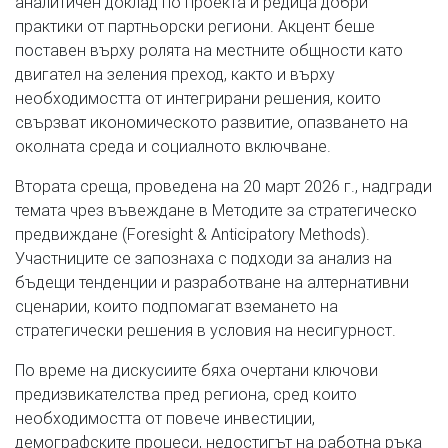
аналитичен доклад по проекта и редица добри
практики от партньорски региони. Акцент беше
поставен върху ролята на местните общности като
двигател на зеления преход, както и върху
необходимостта от интегрирани решения, които
свързват икономическото развитие, опазването на
околната среда и социалното включване.
Втората среща, проведена на 20 март 2026 г., надгради
темата чрез въвеждане в Методите за стратегическо
предвиждане (Foresight & Anticipatory Methods).
Участниците се запознаха с подходи за анализ на
бъдещи тенденции и разработване на алтернативни
сценарии, които подпомагат вземането на
стратегически решения в условия на несигурност.
По време на дискусиите бяха очертани ключови
предизвикателства пред региона, сред които
необходимостта от повече инвестиции,
демографските процеси, недостигът на работна ръка