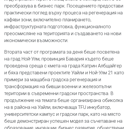
преобразува в бизнес парк. Посещението предостави
практически поглед върху процеса на регенерация на
кафяви зони, включително планирането,
инфраструктурната подготовка, функционалното
преосмисляне на територията и създаването на нови
икономически възможности.
Втората част от програмата за деня беше посветена
на град Ной-Улм, провинция Бавария където беше
проведена среща с кмета на града Катрин Албщайгер
и бяха представени проектите Уайли и Ной-Улм 21 като
примери за мащабна градска регенерация и
трансформация на бивши военни и железопътни
територии в съвременни градски пространства. В
продължение на темата беше организирана обиколка
на в района на Уайли, включваща TFU инкубатор,
университетски кампус и градски парк, като на място
беше демонстриран успешен модел за съчетаване на
образование, иновации, бизнес развитие, обществени