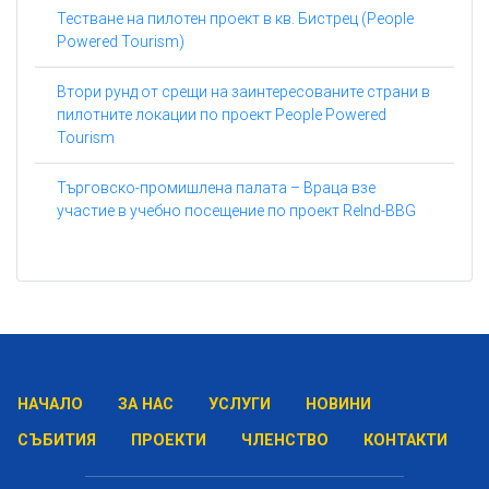
Тестване на пилотен проект в кв. Бистрец (People
Powered Tourism)
Втори рунд от срещи на заинтересованите страни в
пилотните локации по проект People Powered
Tourism
Търговско-промишлена палата – Враца взе
участие в учебно посещение по проект ReInd-BBG
НАЧАЛО
ЗА НАС
УСЛУГИ
НОВИНИ
СЪБИТИЯ
ПРОЕКТИ
ЧЛЕНСТВО
КОНТАКТИ