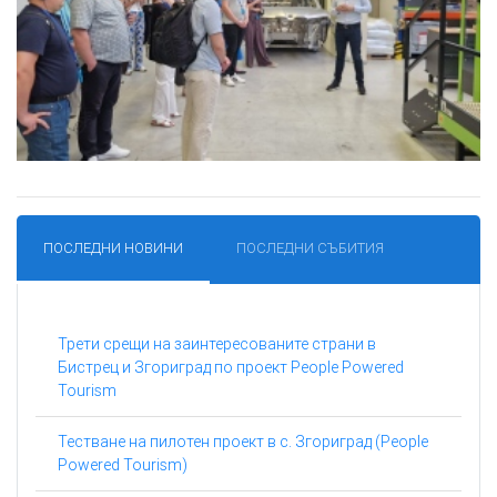
ПОСЛЕДНИ НОВИНИ
ПОСЛЕДНИ СЪБИТИЯ
Трети срещи на заинтересованите страни в
Бистрец и Згориград по проект People Powered
Tourism
Тестване на пилотен проект в с. Згориград (People
Powered Tourism)