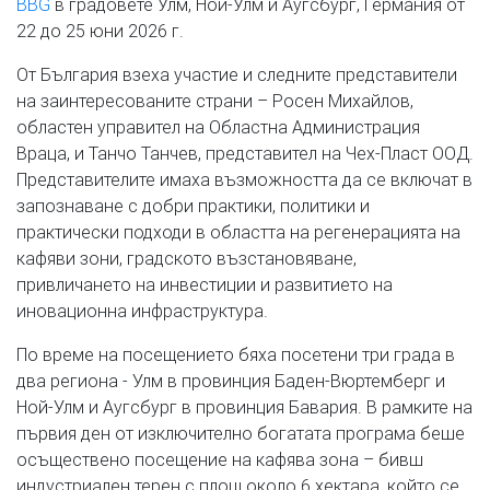
BBG
в градовете Улм, Ной-Улм и Аугсбург, Германия от
22 до 25 юни 2026 г.
От България взеха участие и следните представители
на заинтересованите страни – Росен Михайлов,
областен управител на Областна Администрация
Враца, и Танчо Танчев, представител на Чех-Пласт ООД.
Представителите имаха възможността да се включат в
запознаване с добри практики, политики и
практически подходи в областта на регенерацията на
кафяви зони, градското възстановяване,
привличането на инвестиции и развитието на
иновационна инфраструктура.
По време на посещението бяха посетени три града в
два региона - Улм в провинция Баден-Вюртемберг и
Ной-Улм и Аугсбург в провинция Бавария. В рамките на
първия ден от изключително богатата програма беше
осъществено посещение на кафява зона – бивш
индустриален терен с площ около 6 хектара, който се