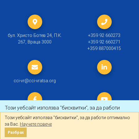
бул. Христо Ботев 24, П.К.
+359 92 660273
267, Враца 3000
+359 92 660271
+359 887000415
cci-vr@cci-vratsa.org
Този уебсайт използва "бисквитки", за да работи
оптимално за Вас.
Научете повече
Този уебсайт използва "бисквитки", за да работи оптимално
за Вас.
Научете повече
© 2019 ТПП Враца |
Политика за личните данни
Разбрах
Разбрах
Created by
DREAMmedia Creative Studio