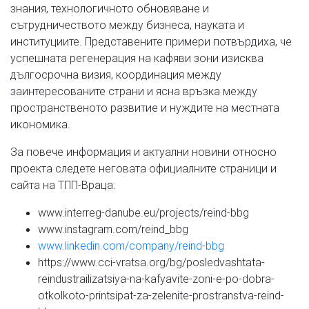
знания, технологичното обновяване и
сътрудничеството между бизнеса, науката и
институциите. Представените примери потвърдиха, че
успешната регенерация на кафяви зони изисква
дългосрочна визия, координация между
заинтересованите страни и ясна връзка между
пространственото развитие и нуждите на местната
икономика.
За повече информация и актуални новини относно
проекта следете неговата официалните страници и
сайта на ТПП-Враца:
www.interreg-danube.eu/projects/reind-bbg
www.instagram.com/reind_bbg
www.linkedin.com/company/reind-bbg
https://www.cci-vratsa.org/bg/posledvashtata-
reindustrailizatsiya-na-kafyavite-zoni-e-po-dobra-
otkolkoto-printsipat-za-zelenite-prostranstva-reind-