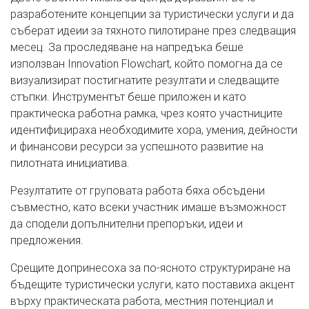
разработените концепции за туристически услуги и да
съберат идеии за тяхното пилотиране през следващия
месец. За проследяване на напредъка беше
използван Innovation Flowchart, който помогна да се
визуализират постигнатите резултати и следващите
стъпки. Инструментът беше приложен и като
практическа работна рамка, чрез която участниците
идентифицираха необходимите хора, умения, дейности
и финансови ресурси за успешното развитие на
пилотната инициатива.
Резултатите от груповата работа бяха обсъдени
съвместно, като всеки участник имаше възможност
да сподели допълнителни препоръки, идеи и
предложения.
Срещите допринесоха за по-ясното структуриране на
бъдещите туристически услуги, като поставиха акцент
върху практическата работа, местния потенциал и