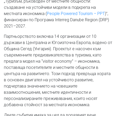
„Туризъм, ръководен от местните общности:
създаване на устойчиви модели в подкрепа на
местната икономика (
People Powered Tourism – PPT
)”,
финансиран по Програма Interreg Danube Region (DRP)
2021–2027.
Партньорството включва 14 организации от 10
държави в Централна и Югоизточна Европа, водено от
Община Сегед (Унгария). Проектът е насочен към
съвременните предизвикателства в туризма, като
предлага модел на “visitor economy” – икономика,
поставяща посетителите и местните общности в
центъра на развитието. Този подход превръща хората
в основен двигател на устойчивото развитие,
подчертава значението на човешките
взаимоотношения, местните идентичности и
персонализираните преживявания, които носят
добавена стойност за местната икономика.
Двете събития имаха за цел да доразвият вече