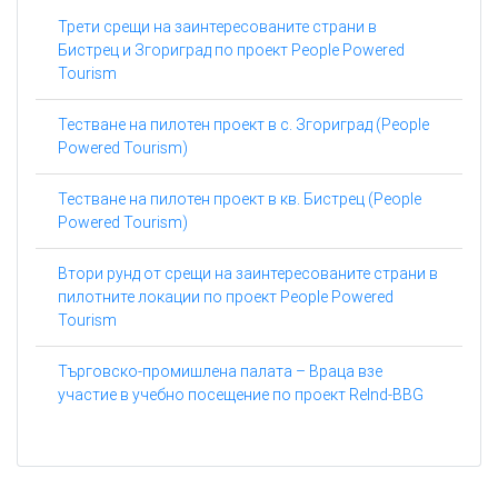
Трети срещи на заинтересованите страни в
Бистрец и Згориград по проект People Powered
Tourism
Тестване на пилотен проект в с. Згориград (People
Powered Tourism)
Тестване на пилотен проект в кв. Бистрец (People
Powered Tourism)
Втори рунд от срещи на заинтересованите страни в
пилотните локации по проект People Powered
Tourism
Търговско-промишлена палата – Враца взе
участие в учебно посещение по проект ReInd-BBG