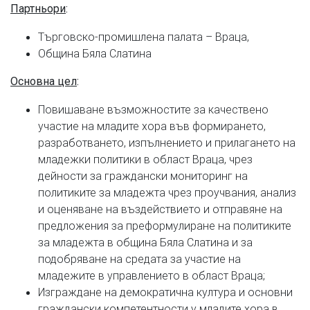
Партньори
:
Търговско-промишлена палата – Враца,
Община Бяла Слатина
Основна цел
:
Повишаване възможностите за качествено
участие на младите хора във формирането,
разработването, изпълнението и прилагането на
младежки политики в област Враца, чрез
дейности за граждански мониторинг на
политиките за младежта чрез проучвания, анализ
и оценяване на въздействието и отправяне на
предложения за преформулиране на политиките
за младежта в община Бяла Слатина и за
подобряване на средата за участие на
младежите в управлението в област Враца;
Изграждане на демократична култура и основни
граждански компетентности у младите хора в