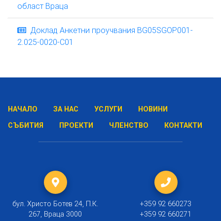
област Враца
Доклад Анкетни проучвания BG05SGOP001-
2.025-0020-C01
НАЧАЛО
ЗА НАС
УСЛУГИ
НОВИНИ
СЪБИТИЯ
ПРОЕКТИ
ЧЛЕНСТВО
КОНТАКТИ
бул. Христо Ботев 24, П.К.
+359 92 660273
267, Враца 3000
+359 92 660271